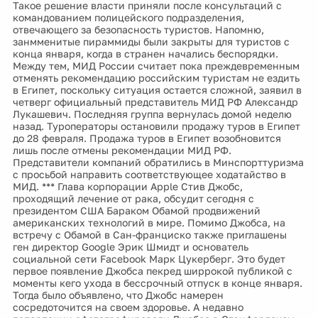
Такое решение власти приняли после консультаций с
командованием полицейского подразделения,
отвечающего за безопасность туристов. Напомню,
занмменитые пираммиды были закрыты для туристов с
конца января, когда в странен начались беспорядки.
Между тем, МИД России считает пока преждевременным
отменять рекомендацию российским туристам не ездить
в Египет, поскольку ситуация остается сложной, заявил в
четверг официальный представитель МИД РФ Александр
Лукашевич. Последняя группа вернулась домой неделю
назад. Туроператоры остановили продажу туров в Египет
до 28 февраля. Продажа туров в Египет возобновится
лишь после отмены рекомендации МИД РФ.
Представители компаний обратились в Минспорттуризма
с просьбой направить соответствующее ходатайство в
МИД. *** Глава корпорации Apple Стив Джобс,
проходящий лечение от рака, обсудит сегодня с
президентом США Бараком Обамой продвижений
американских технологий в мире. Помимо Джобса, на
встречу с Обамой в Сан-франциско также приглашены
ген директор Google Эрик Шмидт и основатель
социальной сети Facebook Марк Цукерберг. Это будет
первое появление Джобса пекред ширрокой публикой с
моменты кего ухода в бессрочный отпуск в конце января.
Тогда было объявлено, что Джобс намерен
сосредоточится на своем здоровье. А недавно