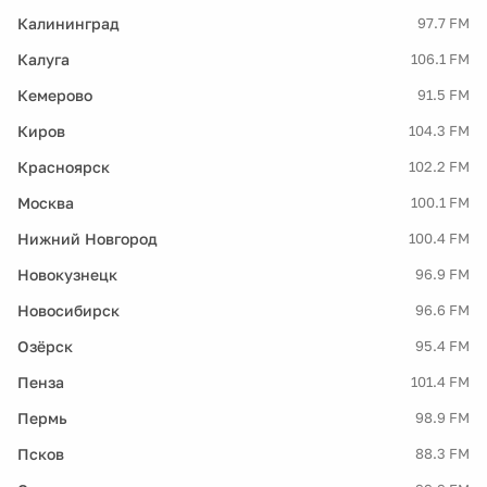
Калининград
97.7 FM
Калуга
106.1 FM
Кемерово
91.5 FM
Киров
104.3 FM
Красноярск
102.2 FM
Москва
100.1 FM
Нижний Новгород
100.4 FM
Новокузнецк
96.9 FM
Новосибирск
96.6 FM
Озёрск
95.4 FM
Пенза
101.4 FM
Пермь
98.9 FM
Псков
88.3 FM