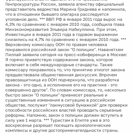
Генпрокуратуры России, заявила агенству официальный
представитель ведомства Марина Гриднева и напомнила,
что в отношении бывшего олигарха расследуется
уголовное дело. *** ВВП РФ в январе 2011 года вырос на
4,3% по сравнению с январем 2010 года, сообщила глава
Минэкономразвития Эльвира Набиуллина. При этом,
Инвестиции в январе 2011 года в годовом выражении
снизились на 4,7% по сравнению с январем 2010 года. ***
Верховному комиссару ООН по правам человека
понравился российский закон "О полиции". Наванетхем
Пиллай заявила сегодня на пресс-ко6нференци в Москве:
Я горячо приветствую содержание закона, которое
включает в себя международные стандарты. Также
комиссару понравилось то, что принятию этиогот закона
предшествовала общемственная дискуссия. Впрочем
правозащитница из ООН подчеркнула, что разработка
закона - это одно, а исполнение его на практике - это
совершенно другое". По словам комиссара, то, насколько
быстро закон "О полиции" привнесет реальные и
существенные изменения в ситуацию в российском
обществе, послужит "лакмусовой бумажкой" для проверки
способности российских властей проводить серьезные
реформы. Напомню, закон о полиции должен вступить в
силу уже 1 марта. *** Туристам в Египте уже в это
воскресенье разрешат посещать археологические
комплексы и другие достопримечателдьности страны.