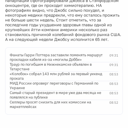
папарпации сфотографировали Джобса в Стэнфордском
онкоцентре, где он проходит химиотерапию. НА
фотографиях видно, что Джобс сильно похудел, и
некоторые медики предрекли, что ему осталось прожить
не больше шести недель. Стоит отметить, что за
последгние годы ухудшение здоровья главы одной из
крупнейших йтти-компани америки несколько раз
становилось причиной колебаний фондового рынка США.
А на следующей недели Джобсу исполнится 65 лет.
Фанаты Гарри Поттера заставили поменять маршрут
09:31
прокладки кабеля из-за «могилы Добби»
Траур по погибшим в Нижнекамске объявлен в
09:31
Татарстане
«Колобок» собрал 143 млн рублей за первый уикенд
08:53
проката
МИД России опроверг переговоры с Германией по
08:53
Украине
Самый старый президент в мире уже два месяца не
08:53
появлялся на публике
Селлеры просят снизить для них комиссии на
08:52
маркетплейсах