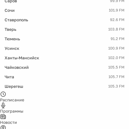
Саров
99.9 FM
Сочи
101.9 FM
Ставрополь
92.6 FM
Тверь
103.8 FM
Тюмень
91.2 FM
Усинск
100.9 FM
Ханты-Мансийск
102.0 FM
Чайковский
105.5 FM
Чита
105.7 FM
Шерегеш
105.3 FM
Расписание
Программы
Новости