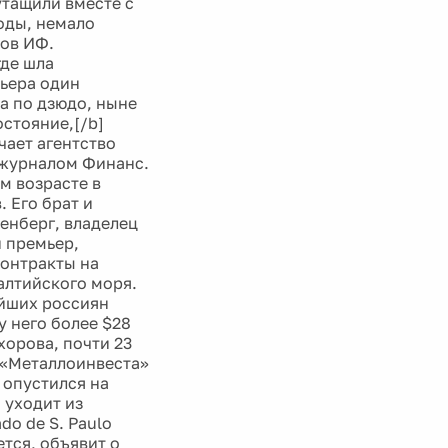
утащили вместе с
оды, немало
цов ИФ.
где шла
мьера один
а по дзюдо, ныне
стояние,[/b]
чает агентство
 журналом Финанс.
м возрасте в
. Его брат и
енберг, владелец
 премьер,
онтракты на
алтийского моря.
ейших россиян
у него более $28
хорова, почти 23
 «Металлоинвеста»
 опустился на
 уходит из
do de S. Paulo
ется, объявит о