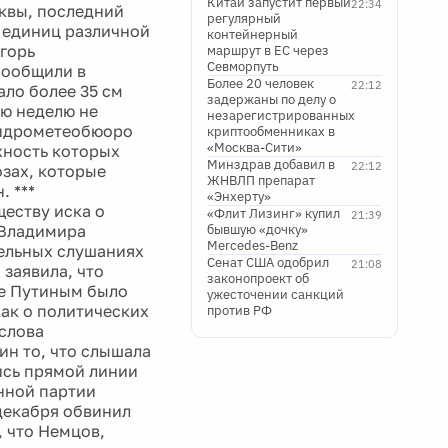
Китай запустит первый
22:34
квы, последний
регулярный
с. единиц различной
контейнерный
горь
маршрут в ЕС через
Севморпуть
сообщили в
Более 20 человек
22:12
ало более 35 см
задержаны по делу о
ую неделю не
незарегистрированных
Гидрометеобюоро
криптообменниках в
«Москва-Сити»
жность которых
Минздрав добавил в
22:12
озах, которые
ЖНВЛП препарат
. ***
«Энхерту»
ществу иска о
«Флит Лизинг» купил
21:39
 Владимира
бывшую «дочку»
Mercedes-Benz
ельных слушаниях
Сенат США одобрил
21:08
 заявила, что
законопроект об
ое Путиным было
ужесточении санкций
ак о политических
против РФ
слова
тин то, что слышала
пись прямой линии
нной партии
 декабря обвинил
, что Немцов,