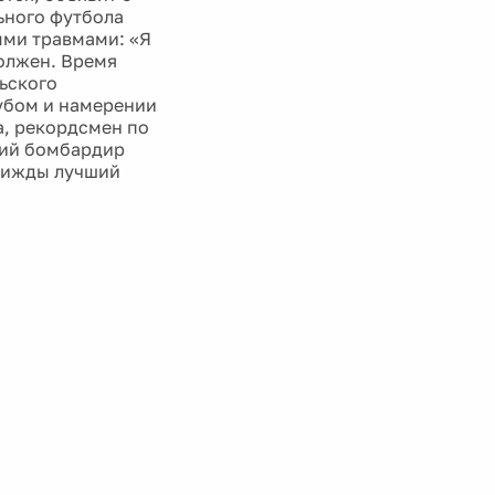
ьного футбола
ыми травмами: «Я
должен. Время
ьского
лубом и намерении
а, рекордсмен по
ший бомбардир
трижды лучший