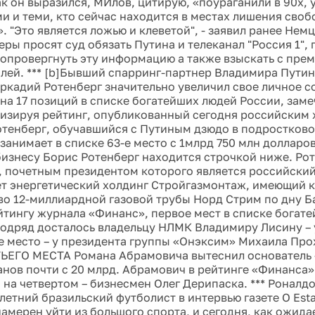
ак он выразился, МИлов, цитирую, «поураганили в 90х, 
и и теми, кто сейчас находится в местах лишения своб
. "Это является ложью и клеветой", - заявил ранее Нем
ры просят суд обязать Путина и телеканал "Россия 1", 
 опровергнуть эту информацию а также взыскать с пре
лей. *** [b]Бывший спарринг-партнер Владимира Путин
ркадий Ротенберг значительно увеличил свое личное со
на 17 позиций в списке богатейших людей России, заме
лизируя рейтинг, опубликованный сегодня российским
отенберг, обучавшийся с Путиным дзюдо в подростково
занимает в списке 63-е место с 1млрд 750 млн долларов
бизнесу Борис Ротенберг находится строчкой ниже. Рот
, почетным президентом которого является российский
т энергетический холдинг Стройгазмонтаж, имеющий к
во 12-миллиардной газовой трубы Норд Стрим по дну Б
йтингу журнала «Финанс», первое мест в списке богат
подряд досталось владельцу НЛМК Владимиру Лисину – 
е место – у президента группы «Онэксим» Михаила Про
ТЬЕГО МЕСТА Романа Абрамовича вытеснил основатель
нов почти с 20 млрд. Абрамович в рейтинге «Финанса»
 на четвертом – бизнесмен Олег Дерипаска. *** Роналдо
летний бразильский футболист в интервью газете O Esta
намерен уйти из большого спорта, и сегодня, как ожида