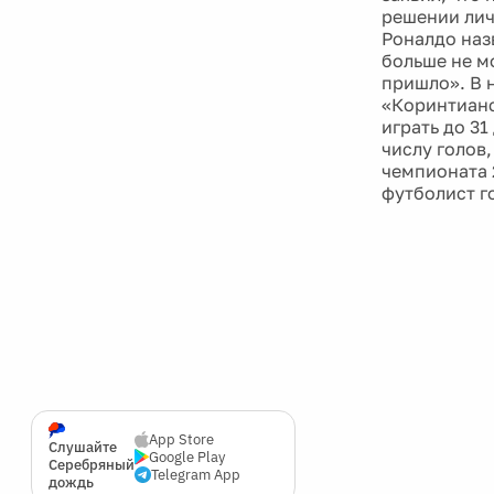
решении лич
Роналдо наз
больше не мо
пришло». В 
«Коринтианс
играть до 3
числу голов
чемпионата 
футболист г
App Store
Слушайте
Google Play
Серебряный
Telegram App
дождь