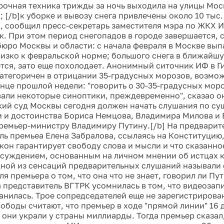
рочная техника трижды за ночь выходила на улицы Мос
ра; [/b]к уборке и вывозу снега привлечены около 10 ты
, сообщил пресс-секретарь заместителя мэра по ЖКХ И
. При этом период снегопадов в городе завершается, 
юро Москвы и области: с начала февраля в Москве вып
близко к февральской норме; большого снега в ближайш
тся, зато еще похолодает. Анонимный ситочник ИФ в 
категоричен в отрицании 35-градусных морозов, возмо
онце прошлой недели: "говорить о 30-35-градусных мор
али некоторые синоптики, преждевременно", сказао он
кий суд Москвы сегодня должен начать слушания по су
и и достоинства Бориса Немцова, Владимира Милова и
ремьер-министру Владимиру Путину.[/b] На предварит
ль премьеа Елена Забралова, ссылаясь на Конституцию,
кон гарантирует свободу слова и мысли и что сказанн
суждением, основанным на личном мнении об истцах к
дной из сенсаций предварительных слушаний называли 
я премьера о том, что она что не знает, говорил ли Пу
 а представитель ВГТРК усомнилась в том, что видеоза
анилась. Трое сопредседателей еще не зарегистрирова
ободы считают, что премьер в ходе "прямой линии" 16
о они украли у страны миллиарды. Тогда премьер сказал