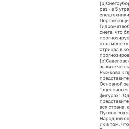
[b]Снегоубо
раз - в 5 ут
спецтехники
Пергаменщик
Гидрометеоб
снега, что 
прогнозируе
стал менее 
отрицал в к
прогнозиров
[b]Савеловс
защите чест
Рыжкова к п
представите
Основной за
"оценочным 
фигурах". О
представител
вся страна,
Путина сохр
Народной св
их в том, чт