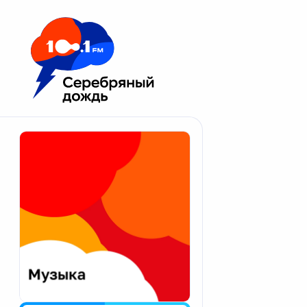
Москва 100.1 FM
Апатиты
Астрахань
Волгоград
Вологда
Екатеринбург
Иваново
Казань
Калининград
Калуга