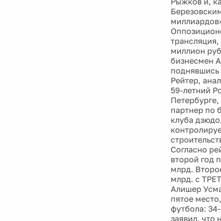
Рыжков и, к
Березовским
миллиардов»
Оппозиционе
трансляция,
миллион руб
бизнесмен А
поднявшись 
Рейтер, ана
59-летний Р
Петербурге, 
партнер по 
клуба дзюдо
контролируе
строительст
Согласно ре
второй год 
млрд. Второ
млрд. с ТРЕ
Алишер Усма
пятое место,
футбола: 34-
заявил, что 