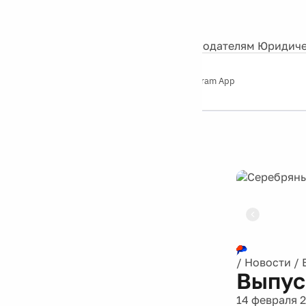
События
Контакты
О нас
Экскурсии
Silver Studio
Рекламодателям
Юридиче
Слушайте
App Store
Google Play
Telegram App
Серебряный
дождь
12+
Реклама
/
Новости
/
Выпус
14 февраля 