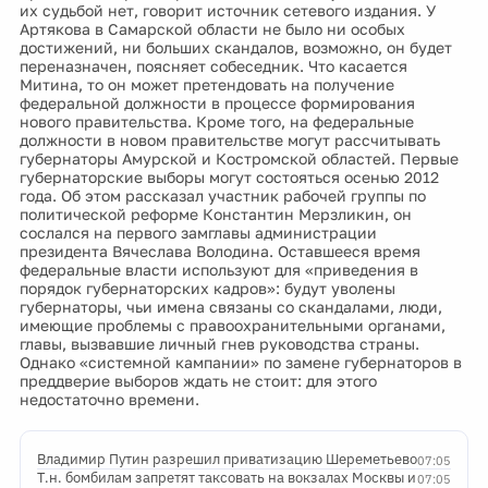
их судьбой нет, говорит источник сетевого издания. У
Артякова в Самарской области не было ни особых
достижений, ни больших скандалов, возможно, он будет
переназначен, поясняет собеседник. Что касается
Митина, то он может претендовать на получение
федеральной должности в процессе формирования
нового правительства. Кроме того, на федеральные
должности в новом правительстве могут рассчитывать
губернаторы Амурской и Костромской областей. Первые
губернаторские выборы могут состояться осенью 2012
года. Об этом рассказал участник рабочей группы по
политической реформе Константин Мерзликин, он
сослался на первого замглавы администрации
президента Вячеслава Володина. Оставшееся время
федеральные власти используют для «приведения в
порядок губернаторских кадров»: будут уволены
губернаторы, чьи имена связаны со скандалами, люди,
имеющие проблемы с правоохранительными органами,
главы, вызвавшие личный гнев руководства страны.
Однако «системной кампании» по замене губернаторов в
преддверие выборов ждать не стоит: для этого
недостаточно времени.
Владимир Путин разрешил приватизацию Шереметьево
07:05
Т.н. бомбилам запретят таксовать на вокзалах Москвы и
07:05