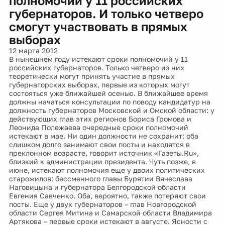
полномочий у 11 российских
губернаторов. И только четверо
смогут участвовать в прямых
выборах
12 марта 2012
В нынешнем году истекают сроки полномочий у 11
российских губернаторов. Только четверо из них
теоретически могут принять участие в прямых
губернаторских выборах, первые из которых могут
состояться уже ближайшей осенью. В ближайшее время
должны начаться консультации по поводу кандидатур на
должность губернаторов Московской и Омской области: у
действующих глав этих регионов Бориса Громова и
Леонида Полежаева очередные сроки полномочий
истекают в мае. Ни один должности не сохранит: оба
слишком долго занимают свои посты и находятся в
преклонном возрасте, говорит источник «Газеты.Ru»,
близкий к администрации президента. Чуть позже, в
июне, истекают полномочия еще у двоих политических
старожилов: бессменного главы Бурятии Вячеслава
Наговицына и губернатора Белгородской области
Евгения Савченко. Оба, вероятно, также потеряют свои
посты. Еще у двух губернаторов – глав Новгородской
области Сергея Митина и Самарской области Владимира
Артякова – первые сроки истекают в августе. Ясности с