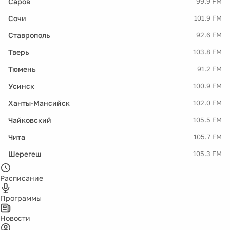
Саров
99.9 FM
Сочи
101.9 FM
Ставрополь
92.6 FM
Тверь
103.8 FM
Тюмень
91.2 FM
Усинск
100.9 FM
Ханты-Мансийск
102.0 FM
Чайковский
105.5 FM
Чита
105.7 FM
Шерегеш
105.3 FM
Расписание
Программы
Новости