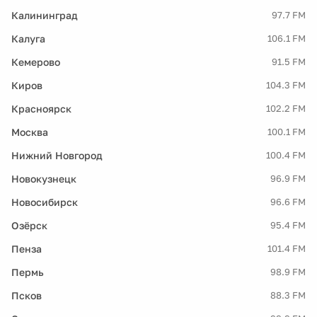
Калининград
97.7 FM
Калуга
106.1 FM
Кемерово
91.5 FM
Киров
104.3 FM
Красноярск
102.2 FM
Москва
100.1 FM
Нижний Новгород
100.4 FM
Новокузнецк
96.9 FM
Новосибирск
96.6 FM
Озёрск
95.4 FM
Пенза
101.4 FM
Пермь
98.9 FM
Псков
88.3 FM