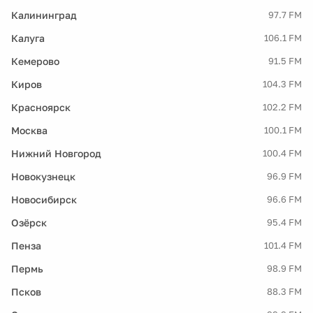
Калининград
97.7 FM
Калуга
106.1 FM
Кемерово
91.5 FM
Киров
104.3 FM
Красноярск
102.2 FM
Москва
100.1 FM
Нижний Новгород
100.4 FM
Новокузнецк
96.9 FM
Новосибирск
96.6 FM
Озёрск
95.4 FM
Пенза
101.4 FM
Пермь
98.9 FM
Псков
88.3 FM