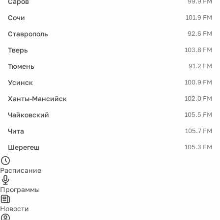
Саров
99.9 FM
Сочи
101.9 FM
Ставрополь
92.6 FM
Тверь
103.8 FM
Тюмень
91.2 FM
Усинск
100.9 FM
Ханты-Мансийск
102.0 FM
Чайковский
105.5 FM
Чита
105.7 FM
Шерегеш
105.3 FM
Расписание
Программы
Новости