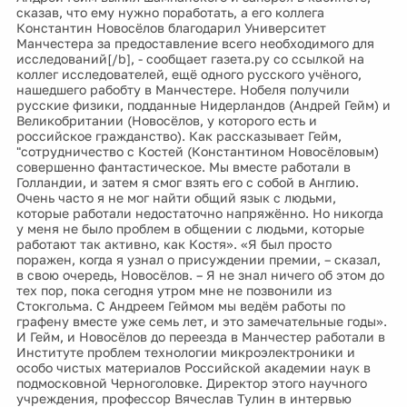
сказав, что ему нужно поработать, а его коллега
Константин Новосёлов благодарил Университет
Манчестера за предоставление всего необходимого для
исследований[/b], - сообщает газета.ру со ссылкой на
коллег исследователей, ещё одного русского учёного,
нашедшего рабобту в Манчестере. Нобеля получили
русские физики, подданные Нидерландов (Андрей Гейм) и
Великобритании (Новосёлов, у которого есть и
российское гражданство). Как рассказывает Гейм,
"сотрудничество с Костей (Константином Новосёловым)
совершенно фантастическое. Мы вместе работали в
Голландии, и затем я смог взять его с собой в Англию.
Очень часто я не мог найти общий язык с людьми,
которые работали недостаточно напряжённо. Но никогда
у меня не было проблем в общении с людьми, которые
работают так активно, как Костя». «Я был просто
поражен, когда я узнал о присуждении премии, – сказал,
в свою очередь, Новосёлов. – Я не знал ничего об этом до
тех пор, пока сегодня утром мне не позвонили из
Стокгольма. С Андреем Геймом мы ведём работы по
графену вместе уже семь лет, и это замечательные годы».
И Гейм, и Новосёлов до переезда в Манчестер работали в
Институте проблем технологии микроэлектроники и
особо чистых материалов Российской академии наук в
подмосковной Черноголовке. Директор этого научного
учреждения, профессор Вячеслав Тулин в интервью