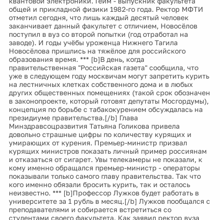
квантовой электроники. Гейм - выпускник факультета
общей и прикладной физики 1982-го года. Ректор МФТИ
отметил сегодня, что лишь каждый десятый человек
заканчивает данный факультет с отличием, Новосёлов
поступил в вуз со второй попытки (год отработал на
заводе). И годы учёбы уроженца Нижнего Тагила
Новосёлова пришлись на тяжёлое для российского
образования время. *** [b]В день, когда
правительственная "Российская газета" сообщила, что
уже в следующем году москвичам могут запретить курить
на лестничных клетках собственного дома и в любых
других общественных помещениях (такой срок обозначен
в законопроекте, который готовят депутаты Мосгордумы),
концепция по борьбе с табакокурением обсуждалась на
президиуме правительства.[/b] Глава
Минздравсоцразвития Татьяна Голикова привела
довольно страшные цифры по количеству курящих и
умирающих от курения. Премьер-министр призвал
курящих министров показать личный пример россиянам
и отказаться от сигарет. Увы телекамеры не показали, к
кому именно обращался премьер-министр - операторы
показывали только самого главу правительства. Так что
кого именно обязали бросить курить, так и осталось
неизвестно. *** [b]Профессор Лужков будет работать в
университете за 1 рубль в месяц.[/b] Лужков пообщался с
преподавателями и собирается встретиться со
студентами своего факультета. Как заявил ректор вуза