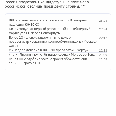
Россия представит кандидатуры на пост мэра
российской столицы президенту страны. ***
ВДНХ может войти в основной список Всемирного
23:05
наследия ЮНЕСКО
Китай запустит первый регулярный контейнерный
22:34
маршрут в ЕС через Севморпуть
Более 20 человек задержаны по делу о
22:12
незарегистрированных криптообменниках в «Москва-
Сити»
Минздрав добавил в ЖНВЛП препарат «Энхерту»
22:12
«Флит Лизинг» купил бывшую «дочку» Mercedes-Benz
21:39
Сенат США одобрил законопроект об ужесточении
21:08
санкций против РФ