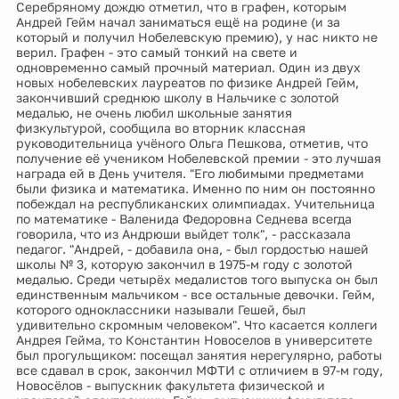
Серебряному дождю отметил, что в графен, которым
Андрей Гейм начал заниматься ещё на родине (и за
который и получил Нобелевскую премию), у нас никто не
верил. Графен - это самый тонкий на свете и
одновременно самый прочный материал. Один из двух
новых нобелевских лауреатов по физике Андрей Гейм,
закончивший среднюю школу в Нальчике с золотой
медалью, не очень любил школьные занятия
физкультурой, сообщила во вторник классная
руководительница учёного Ольга Пешкова, отметив, что
получение её учеником Нобелевской премии - это лучшая
награда ей в День учителя. "Его любимыми предметами
были физика и математика. Именно по ним он постоянно
побеждал на республиканских олимпиадах. Учительница
по математике - Валенида Федоровна Седнева всегда
говорила, что из Андрюши выйдет толк", - рассказала
педагог. "Андрей, - добавила она, - был гордостью нашей
школы № 3, которую закончил в 1975-м году с золотой
медалью. Среди четырёх медалистов того выпуска он был
единственным мальчиком - все остальные девочки. Гейм,
которого одноклассники называли Гешей, был
удивительно скромным человеком". Что касается коллеги
Андрея Гейма, то Константин Новоселов в университете
был прогульщиком: посещал занятия нерегулярно, работы
все сдавал в срок, закончил МФТИ с отличием в 97-м году,
Новосёлов - выпускник факультета физической и