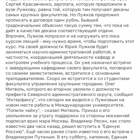
Сергей Красавченко, зарплата, которую предложили в
вузе Лужкову, равна той, которую там получают деканы
самых крупных факультетов. Но Лужков предложил
прописать в договоре один рубль. Бывший
градоначальник объяснил такую сумму тем, что пока не
даёт в качестве декана соответствующей отдачи.
Впрочем, Лужков попросил и не нагружать его пока
курсом лекций - ему нужно время, чтобы подготовить этот
курс. На своей должности Юрий Лужков будет
заниматься научно-административной работой, в
частности, координацией деятельности кафедр и
контролем учебного процесса. Он уже назначил встречи
с заведующими кафедрами своего факультета, поговорил
со своими заместителями, встретился с основными
преподавателями. Скоро он встретится и со студентами
факультета управления крупными городами. Олег
Митволь, которого во вторник уволили с должности
префекта Северного административного округа, сообщил
"Интерфаксу", что сегодня же виделся с Лужковым на
новом месте работы в Международном университете.
"Попили чайку", - сказал Митволь. Приказ о его
увольнении за утрату поддержки со стороны москвичей
подписал врио мэра Москвы. Владимир Ресин, как стало
известно два часа назад, решил вступить в "Единую
Россию". Ещё часом ранее стало известно о его встрече с
Владимиром Путиным. В эту субботу, напомню, Единая