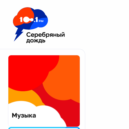
Москва 100.1 FM
Апатиты
Астрахань
Волгоград
Вологда
Екатеринбург
Иваново
Казань
Калининград
Калуга