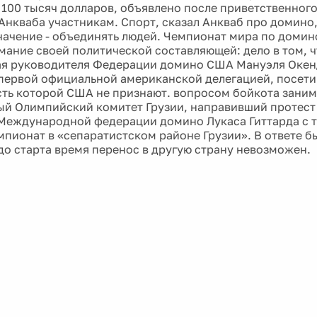
 100 тысяч долларов, объявлено после приветственного
Анкваба участникам. Спорт, сказал Анкваб про домино, 
начение - объединять людей. Чемпионат мира по домин
мание своей политической составляющей: дело в том, ч
я руководителя Федерации домино США Мануэля Окенд
первой официальной американской делегацией, посет
ть которой США не признают. вопросом бойкота заним
й Олимпийский комитет Грузии, направивший протест
Международной федерации домино Лукаса Гиттарда с 
мпионат в «сепаратистском районе Грузии». В ответе бы
до старта время перенос в другую страну невозможен.