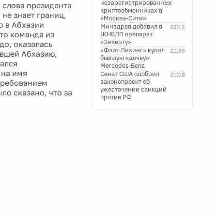
незарегистрированных
 слова президента
криптообменниках в
не знает границ,
«Москва-Сити»
о в Абхазии
Минздрав добавил в
22:12
то команда из
ЖНВЛП препарат
«Энхерту»
о, оказалась
«Флит Лизинг» купил
21:39
ившей Абхазию,
бывшую «дочку»
ался
Mercedes-Benz
 на имя
Сенат США одобрил
21:08
законопроект об
требованием
ужесточении санкций
ло сказано, что за
против РФ