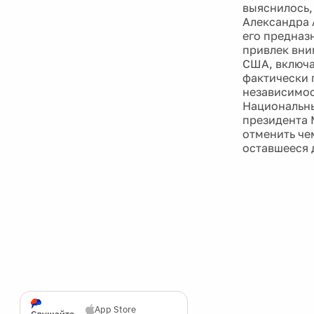
выяснилось,
Александра 
его предназ
привлек вни
США, включа
фактически 
независимос
Национальны
президента 
отменить че
оставшееся 
App Store