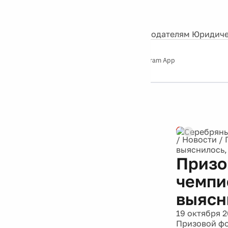
События
Контакты
О нас
Экскурсии
Silver Studio
Рекламодателям
Юридиче
Слушайте
App Store
Google Play
Telegram App
Серебряный
дождь
12+
Реклама
/
Новости
/
выяснилось,
Призо
чемпи
выясн
19 октября 2
Призовой фо