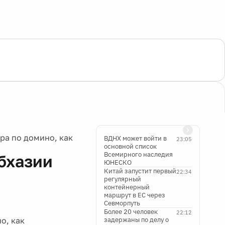
ра по домино, как
ВДНХ может войти в
23:05
основной список
Всемирного наследия
бхазии
ЮНЕСКО
Китай запустит первый
22:34
регулярный
контейнерный
маршрут в ЕС через
Севморпуть
Более 20 человек
22:12
о, как
задержаны по делу о