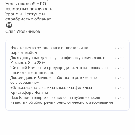
Угольников об НЛО,
«алмазных дождях» на
Уране и Нептуне и
серебристых облаках
Олег Угольников
Издательства останавливают поставки на
07:33
маркетплейсы
Доля доступных для покупки офисов увеличилась в
07:33
Москве с 8 до 28%
Жителей Камчатки предупредили, что на несколько
07:07
дней отключат интернет
Домодедово и Внуково работают в режиме «по
07:07
согласованию»
«Одиссея» стала самым кассовым фильмом
07:07
Кристофера Нолана
Джо Байден впервые появился на публике после
07:07
известий об обострении онкологического заболевания