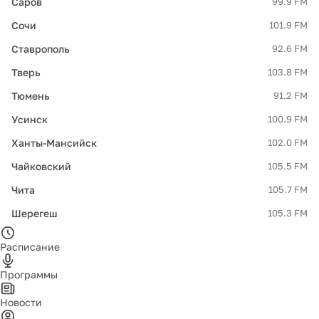
Саров
99.9 FM
Сочи
101.9 FM
Ставрополь
92.6 FM
Тверь
103.8 FM
Тюмень
91.2 FM
Усинск
100.9 FM
Ханты-Мансийск
102.0 FM
Чайковский
105.5 FM
Чита
105.7 FM
Шерегеш
105.3 FM
Расписание
Программы
Новости