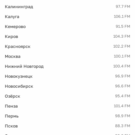
Калининград
97.7 FM
Калуга
106.1 FM
Кемерово
91.5 FM
Киров
104.3 FM
Красноярск
102.2 FM
Москва
100.1 FM
Нижний Новгород
100.4 FM
Новокузнецк
96.9 FM
Новосибирск
96.6 FM
Озёрск
95.4 FM
Пенза
101.4 FM
Пермь
98.9 FM
Псков
88.3 FM