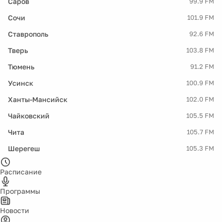
Саров
99.9 FM
Сочи
101.9 FM
Ставрополь
92.6 FM
Тверь
103.8 FM
Тюмень
91.2 FM
Усинск
100.9 FM
Ханты-Мансийск
102.0 FM
Чайковский
105.5 FM
Чита
105.7 FM
Шерегеш
105.3 FM
Расписание
Программы
Новости