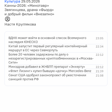
Культура
29.05.2026
Канны-2026: «Минотавр»
Звягинцева, драма «Фьорд»
и добрый фильм «Внезапно»
Настя Круглякова
ВДНХ может войти в основной список Всемирного
23:05
наследия ЮНЕСКО
Китай запустит первый регулярный контейнерный
22:34
маршрут в ЕС через Севморпуть
Более 20 человек задержаны по делу о
22:12
незарегистрированных криптообменниках в «Москва-
Сити»
Минздрав добавил в ЖНВЛП препарат «Энхерту»
22:12
«Флит Лизинг» купил бывшую «дочку» Mercedes-Benz
21:39
Сенат США одобрил законопроект об ужесточении
21:08
санкций против РФ