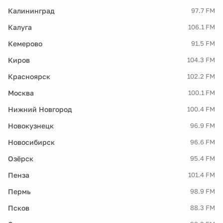
Калининград
97.7 FM
Калуга
106.1 FM
Кемерово
91.5 FM
Киров
104.3 FM
Красноярск
102.2 FM
Москва
100.1 FM
Нижний Новгород
100.4 FM
Новокузнецк
96.9 FM
Новосибирск
96.6 FM
Озёрск
95.4 FM
Пенза
101.4 FM
Пермь
98.9 FM
Псков
88.3 FM