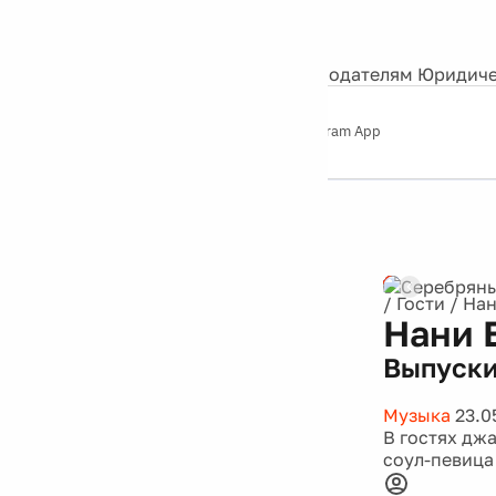
События
Контакты
О нас
Экскурсии
Silver Studio
Рекламодателям
Юридиче
Слушайте
App Store
Google Play
Telegram App
Серебряный
дождь
12+
Реклама
/
Гости
/
Нан
Нани 
Выпуски
Музыка
23.0
В гостях дж
соул-певица