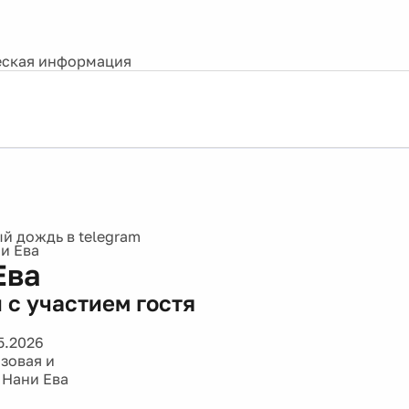
ская информация
и Ева
Ева
 с участием гостя
5.2026
азовая и
 Нани Ева