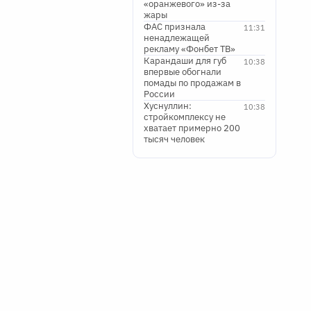
«оранжевого» из-за
жары
ФАС признала
11:31
ненадлежащей
рекламу «Фонбет ТВ»
Карандаши для губ
10:38
впервые обогнали
помады по продажам в
России
Хуснуллин:
10:38
стройкомплексу не
хватает примерно 200
тысяч человек