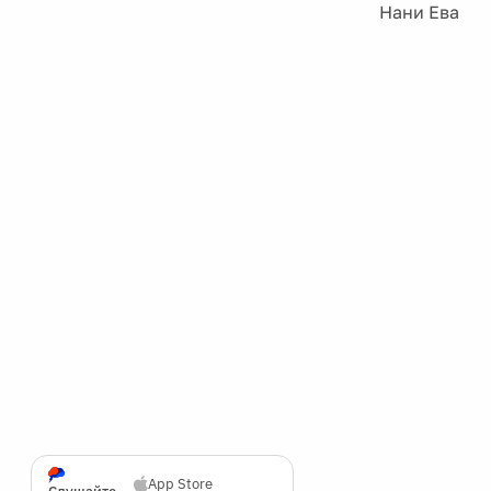
Нани Ева
App Store