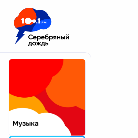
Москва 100.1 FM
Апатиты
Астрахань
Волгоград
Вологда
Екатеринбург
Иваново
Казань
Калининград
Калуга