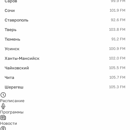
Саров
99.9 FM
Сочи
101.9 FM
Ставрополь
92.6 FM
Тверь
103.8 FM
Тюмень
91.2 FM
Усинск
100.9 FM
Ханты-Мансийск
102.0 FM
Чайковский
105.5 FM
Чита
105.7 FM
Шерегеш
105.3 FM
Расписание
Программы
Новости