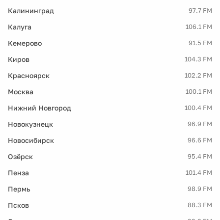
Калининград
97.7 FM
Калуга
106.1 FM
Кемерово
91.5 FM
Киров
104.3 FM
Красноярск
102.2 FM
Москва
100.1 FM
Нижний Новгород
100.4 FM
Новокузнецк
96.9 FM
Новосибирск
96.6 FM
Озёрск
95.4 FM
Пенза
101.4 FM
Пермь
98.9 FM
Псков
88.3 FM