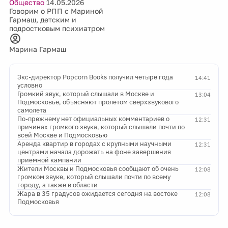
Общество
14.05.2026
Говорим о РПП с Мариной
Гармаш, детским и
подростковым психиатром
Марина Гармаш
Экс-директор Popcorn Books получил четыре года
14:41
условно
Громкий звук, который слышали в Москве и
13:04
Подмосковье, объясняют пролетом сверхзвукового
самолета
По-прежнему нет официальных комментариев о
12:31
причинах громкого звука, который слышали почти по
всей Москве и Подмосковью
Аренда квартир в городах с крупными научными
12:31
центрами начала дорожать на фоне завершения
приемной кампании
Жители Москвы и Подмосковья сообщают об очень
12:08
громком звуке, который слышали почти по всему
городу, а также в области
Жара в 35 градусов ожидается сегодня на востоке
12:08
Подмосковья