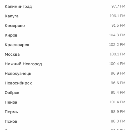
Калининград
97.7 FM
Калуга
106.1 FM
Кемерово
91.5 FM
Киров
104.3 FM
Красноярск
102.2 FM
Москва
100.1 FM
Нижний Новгород
100.4 FM
Новокузнецк
96.9 FM
Новосибирск
96.6 FM
Озёрск
95.4 FM
Пенза
101.4 FM
Пермь
98.9 FM
Псков
88.3 FM