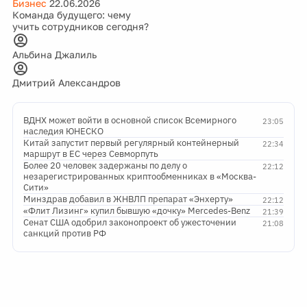
Бизнес
22.06.2026
Команда будущего: чему
учить сотрудников сегодня?
Альбина Джалиль
Дмитрий Александров
ВДНХ может войти в основной список Всемирного
23:05
наследия ЮНЕСКО
Китай запустит первый регулярный контейнерный
22:34
маршрут в ЕС через Севморпуть
Более 20 человек задержаны по делу о
22:12
незарегистрированных криптообменниках в «Москва-
Сити»
Минздрав добавил в ЖНВЛП препарат «Энхерту»
22:12
«Флит Лизинг» купил бывшую «дочку» Mercedes-Benz
21:39
Сенат США одобрил законопроект об ужесточении
21:08
санкций против РФ