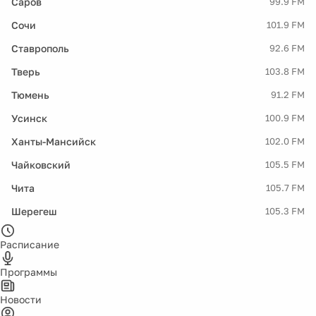
Саров
99.9 FM
Сочи
101.9 FM
Ставрополь
92.6 FM
Тверь
103.8 FM
Тюмень
91.2 FM
Усинск
100.9 FM
Ханты-Мансийск
102.0 FM
Чайковский
105.5 FM
Чита
105.7 FM
Шерегеш
105.3 FM
Расписание
Программы
Новости