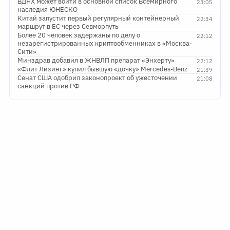
ВДНХ может войти в основной список Всемирного
23:05
наследия ЮНЕСКО
Китай запустит первый регулярный контейнерный
22:34
маршрут в ЕС через Севморпуть
Более 20 человек задержаны по делу о
22:12
незарегистрированных криптообменниках в «Москва-
Сити»
Минздрав добавил в ЖНВЛП препарат «Энхерту»
22:12
«Флит Лизинг» купил бывшую «дочку» Mercedes-Benz
21:39
Сенат США одобрил законопроект об ужесточении
21:08
санкций против РФ