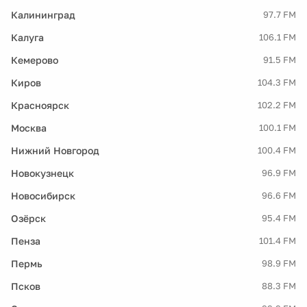
Калининград
97.7 FM
Калуга
106.1 FM
Кемерово
91.5 FM
Киров
104.3 FM
Красноярск
102.2 FM
Москва
100.1 FM
Нижний Новгород
100.4 FM
Новокузнецк
96.9 FM
Новосибирск
96.6 FM
Озёрск
95.4 FM
Пенза
101.4 FM
Пермь
98.9 FM
Псков
88.3 FM