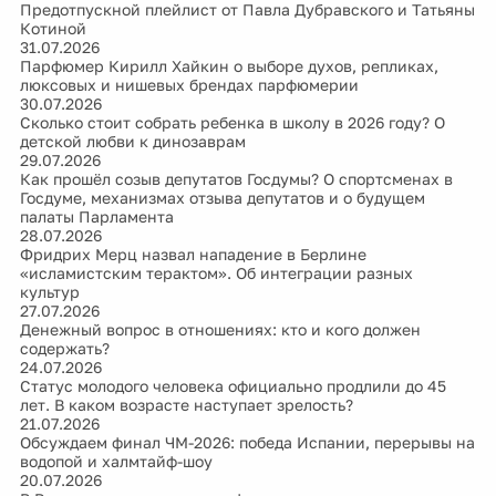
Предотпускной плейлист от Павла Дубравского и Татьяны
Котиной
31.07.2026
Парфюмер Кирилл Хайкин о выборе духов, репликах,
люксовых и нишевых брендах парфюмерии
30.07.2026
Сколько стоит собрать ребенка в школу в 2026 году? О
детской любви к динозаврам
29.07.2026
Как прошёл созыв депутатов Госдумы? О спортсменах в
Госдуме, механизмах отзыва депутатов и о будущем
палаты Парламента
28.07.2026
Фридрих Мерц назвал нападение в Берлине
«исламистским терактом». Об интеграции разных
культур
27.07.2026
Денежный вопрос в отношениях: кто и кого должен
содержать?
24.07.2026
Статус молодого человека официально продлили до 45
лет. В каком возрасте наступает зрелость?
21.07.2026
Обсуждаем финал ЧМ-2026: победа Испании, перерывы на
водопой и халмтайф-шоу
20.07.2026