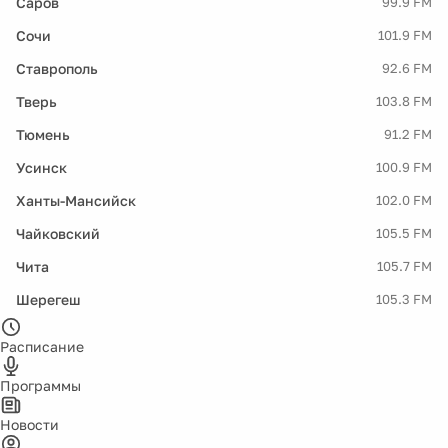
Саров
99.9 FM
Сочи
101.9 FM
Ставрополь
92.6 FM
Тверь
103.8 FM
Тюмень
91.2 FM
Усинск
100.9 FM
Ханты-Мансийск
102.0 FM
Чайковский
105.5 FM
Чита
105.7 FM
Шерегеш
105.3 FM
Расписание
Программы
Новости