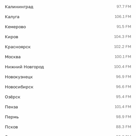
Калининград
97.7 FM
Калуга
106.1 FM
Кемерово
91.5 FM
Киров
104.3 FM
Красноярск
102.2 FM
Москва
100.1 FM
Нижний Новгород
100.4 FM
Новокузнецк
96.9 FM
Новосибирск
96.6 FM
Озёрск
95.4 FM
Пенза
101.4 FM
Пермь
98.9 FM
Псков
88.3 FM