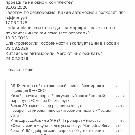
проездить на одном комплекте?
31.03.2026
Галопом по бездорожью. Какие автомобили подходят для
офф-роуд?
17.03.2026
Lada и «Москвич» выходят на маршрут: как закон о
локализации такси поменяет автопарк?
10.03.2026
Электромобили: особенности эксплуатации в России
03.03.2026
Китайские автомобили. Чего от них ожидать?
24.02.2026
Показать ещё
ВДНХ может войти в основной список Всемирного
23:05
наследия ЮНЕСКО
Китай запустит первый регулярный контейнерный
22:34
маршрут в ЕС через Севморпуть
Более 20 человек задержаны по делу о
22:12
незарегистрированных криптообменниках в «Москва-
Сити»
Минздрав добавил в ЖНВЛП препарат «Энхерту»
22:12
«Флит Лизинг» купил бывшую «дочку» Mercedes-Benz
21:39
Сенат США одобрил законопроект об ужесточении
21:08