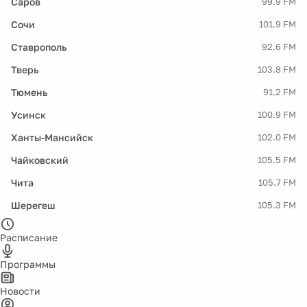
Саров
99.9 FM
Сочи
101.9 FM
Ставрополь
92.6 FM
Тверь
103.8 FM
Тюмень
91.2 FM
Усинск
100.9 FM
Ханты-Мансийск
102.0 FM
Чайковский
105.5 FM
Чита
105.7 FM
Шерегеш
105.3 FM
Расписание
Программы
Новости