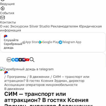
Ведущие
События
Контакты
О нас
Экскурсии
Silver Studio
Рекламодателям
Юридическая
информация
Слушайте
App Store
Google Play
Telegram App
Серебряный
дождь
12+
/
Программы
/
В движении
/
СИМ — транспорт или
аттракцион? В гостях Ксения Эрдман, директор
Ассоциации операторов микромобильности
В движении
СИМ — транспорт или
аттракцион? В гостях Ксения
Эрдман, директор Ассоциации