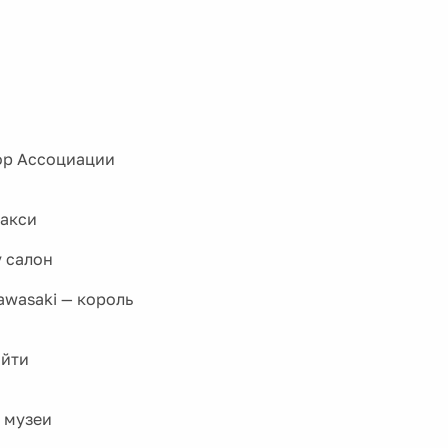
ор Ассоциации
такси
y салон
awasaki — король
айти
 музеи