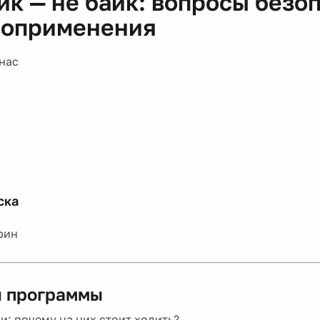
йк — не байк: вопросы безо
воприменения
нас
ска
рин
 программы
и: почему на них стоит ходить?