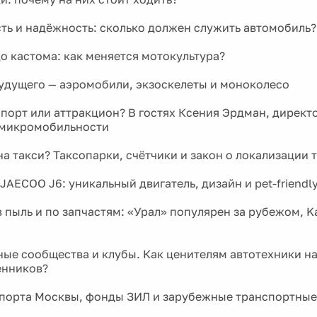
ть и надёжность: сколько должен служить автомобиль?
до кастома: как меняется мотокультура?
удущего — аэромобили, экзоскелеты и моноколесо
порт или аттракцион? В гостях Ксения Эрдман, директ
 микромобильности
на такси? Таксопарки, счётчики и закон о локализации 
AECOO J6: уникальный двигатель, дизайн и pet-friendl
 пыль и по запчастям: «Урал» популярен за рубежом, K
ые сообщества и клубы. Как ценителям автотехники н
нников?
порта Москвы, фонды ЗИЛ и зарубежные транспортные