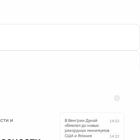
сти и
В Венгрии Дунай
14:22
обмелел до новых
рекордных минимумов
США и Япония
14:22