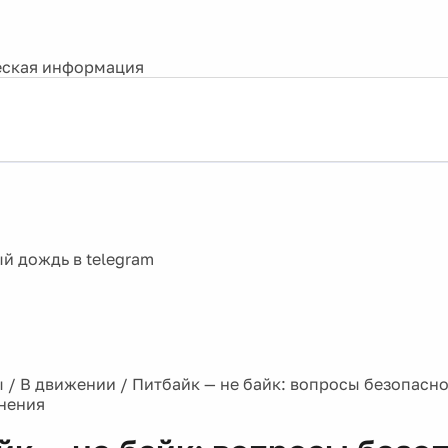
ская информация
ы
/
В движении
/
Питбайк — не байк: вопросы безопасно
нения