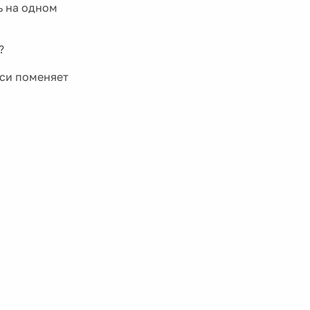
ь на одном
?
кси поменяет