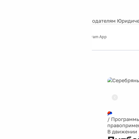
События
Контакты
О нас
Экскурсии
Silver Studio
Рекламодателям
Юридиче
Слушайте
App Store
Google Play
Telegram App
Серебряный
дождь
12+
Реклама
/
Программ
правоприме
В движении