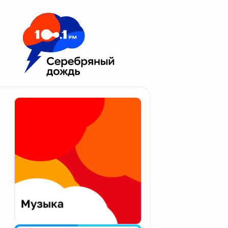
Москва 100.1 FM
Апатиты
Астрахань
Волгоград
Вологда
Екатеринбург
Иваново
Казань
Калининград
Калуга