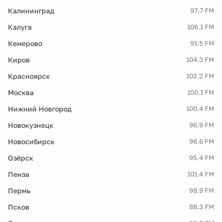
Калининград
97.7 FM
Калуга
106.1 FM
Кемерово
91.5 FM
Киров
104.3 FM
Красноярск
102.2 FM
Москва
100.1 FM
Нижний Новгород
100.4 FM
Новокузнецк
96.9 FM
Новосибирск
96.6 FM
Озёрск
95.4 FM
Пенза
101.4 FM
Пермь
98.9 FM
Псков
88.3 FM