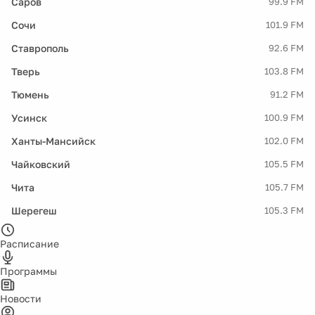
Саров
99.9 FM
Сочи
101.9 FM
Ставрополь
92.6 FM
Тверь
103.8 FM
Тюмень
91.2 FM
Усинск
100.9 FM
Ханты-Мансийск
102.0 FM
Чайковский
105.5 FM
Чита
105.7 FM
Шерегеш
105.3 FM
Расписание
Программы
Новости