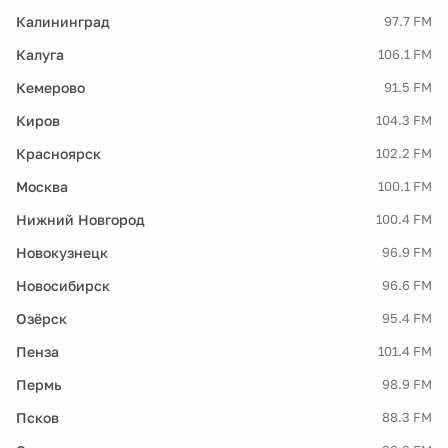
Калининград
97.7 FM
Калуга
106.1 FM
Кемерово
91.5 FM
Киров
104.3 FM
Красноярск
102.2 FM
Москва
100.1 FM
Нижний Новгород
100.4 FM
Новокузнецк
96.9 FM
Новосибирск
96.6 FM
Озёрск
95.4 FM
Пенза
101.4 FM
Пермь
98.9 FM
Псков
88.3 FM