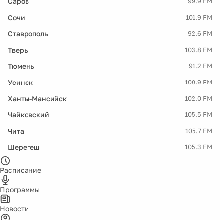
Саров
99.9 FM
Сочи
101.9 FM
Ставрополь
92.6 FM
Тверь
103.8 FM
Тюмень
91.2 FM
Усинск
100.9 FM
Ханты-Мансийск
102.0 FM
Чайковский
105.5 FM
Чита
105.7 FM
Шерегеш
105.3 FM
Расписание
Программы
Новости