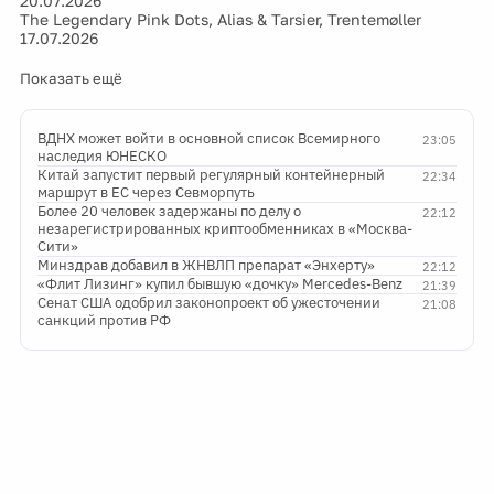
20.07.2026
The Legendary Pink Dots, Alias & Tarsier, Trentemøller
17.07.2026
Показать ещё
ВДНХ может войти в основной список Всемирного
23:05
наследия ЮНЕСКО
Китай запустит первый регулярный контейнерный
22:34
маршрут в ЕС через Севморпуть
Более 20 человек задержаны по делу о
22:12
незарегистрированных криптообменниках в «Москва-
Сити»
Минздрав добавил в ЖНВЛП препарат «Энхерту»
22:12
«Флит Лизинг» купил бывшую «дочку» Mercedes-Benz
21:39
Сенат США одобрил законопроект об ужесточении
21:08
санкций против РФ