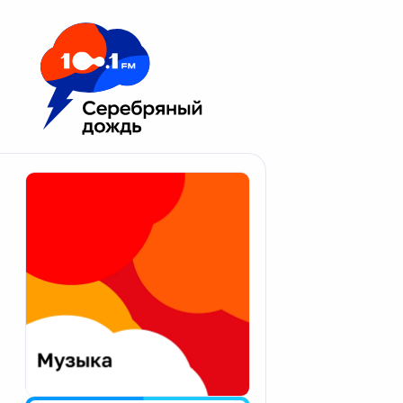
Москва 100.1 FM
Апатиты
Астрахань
Волгоград
Вологда
Екатеринбург
Иваново
Казань
Калининград
Калуга