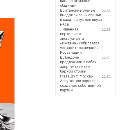
каналы «Русской
общины»
Британские ученые
22:53
внедрили гены свиньи
в салат-латук для вкуса
мяса
Лишенная
22:53
сертификата
эксплуатанта
«Ижавиа» собирается
устранить замечания
Росавиации
В Лондоне
22:51
предложили в пабах
запретить пить у
барной стойки
Глава ДУМ Москвы
22:51
Аляутдинов опроверг
создание собственной
партии