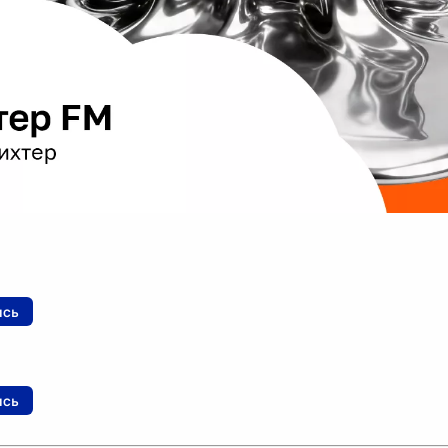
ись
ись