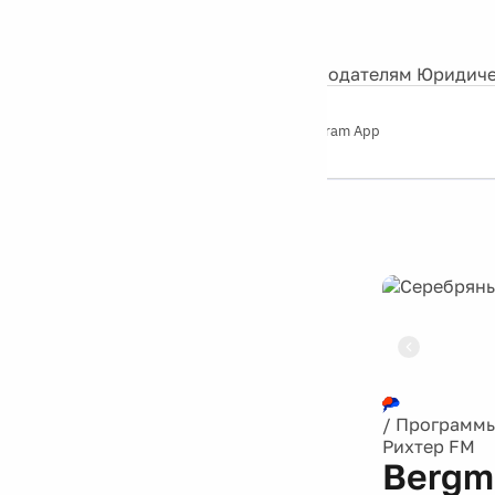
События
Контакты
О нас
Экскурсии
Silver Studio
Рекламодателям
Юридиче
Слушайте
App Store
Google Play
Telegram App
Серебряный
дождь
12+
Реклама
/
Программ
Рихтер FM
Bergm