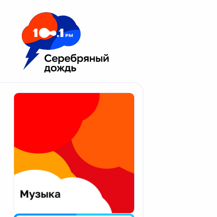
Москва 100.1 FM
Апатиты
Астрахань
Волгоград
Вологда
Екатеринбург
Иваново
Казань
Калининград
Калуга