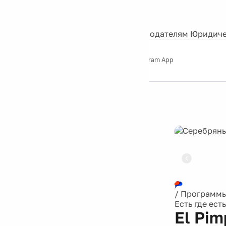
События
Контакты
О нас
Экскурсии
Silver Studio
Рекламодателям
Юридиче
Слушайте
App Store
Google Play
Telegram App
Серебряный
дождь
12+
Реклама
/
Программ
Есть где есть
El Pim