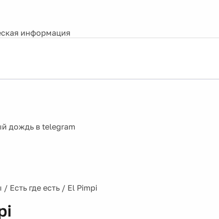
ская информация
ы
/
Есть где есть
/
El Pimpi
pi