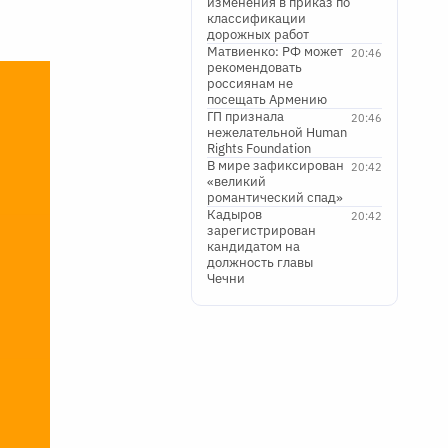
изменения в приказ по
классификации
дорожных работ
Матвиенко: РФ может
20:46
рекомендовать
россиянам не
посещать Армению
ГП признала
20:46
нежелательной Human
Rights Foundation
В мире зафиксирован
20:42
«великий
романтический спад»
Кадыров
20:42
зарегистрирован
кандидатом на
должность главы
Чечни