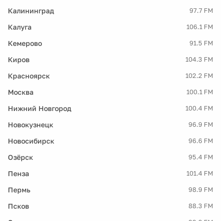
Калининград
97.7 FM
Калуга
106.1 FM
Кемерово
91.5 FM
Киров
104.3 FM
Красноярск
102.2 FM
Москва
100.1 FM
Нижний Новгород
100.4 FM
Новокузнецк
96.9 FM
Новосибирск
96.6 FM
Озёрск
95.4 FM
Пенза
101.4 FM
Пермь
98.9 FM
Псков
88.3 FM