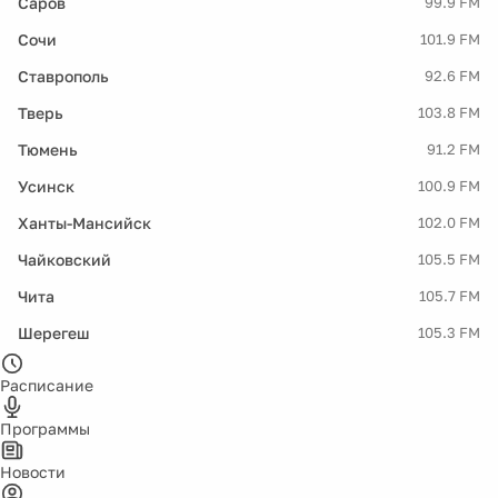
Саров
99.9 FM
Сочи
101.9 FM
Ставрополь
92.6 FM
Тверь
103.8 FM
Тюмень
91.2 FM
Усинск
100.9 FM
Ханты-Мансийск
102.0 FM
Чайковский
105.5 FM
Чита
105.7 FM
Шерегеш
105.3 FM
Расписание
Программы
Новости