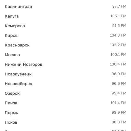
Калининград
97.7 FM
Калуга
106.1 FM
Кемерово
91.5 FM
Киров
104.3 FM
Красноярск
102.2 FM
Москва
100.1 FM
Нижний Новгород
100.4 FM
Новокузнецк
96.9 FM
Новосибирск
96.6 FM
Озёрск
95.4 FM
Пенза
101.4 FM
Пермь
98.9 FM
Псков
88.3 FM