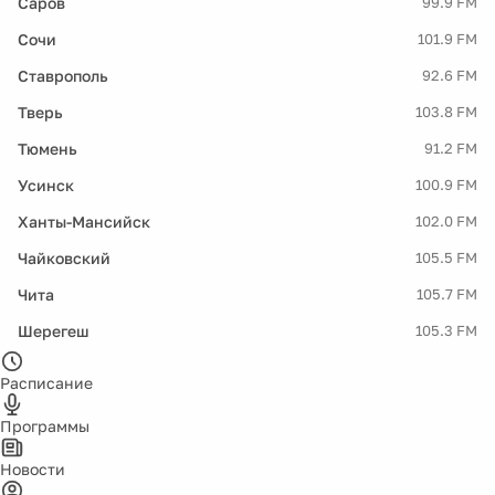
Саров
99.9 FM
Сочи
101.9 FM
Ставрополь
92.6 FM
Тверь
103.8 FM
Тюмень
91.2 FM
Усинск
100.9 FM
Ханты-Мансийск
102.0 FM
Чайковский
105.5 FM
Чита
105.7 FM
Шерегеш
105.3 FM
Расписание
Программы
Новости