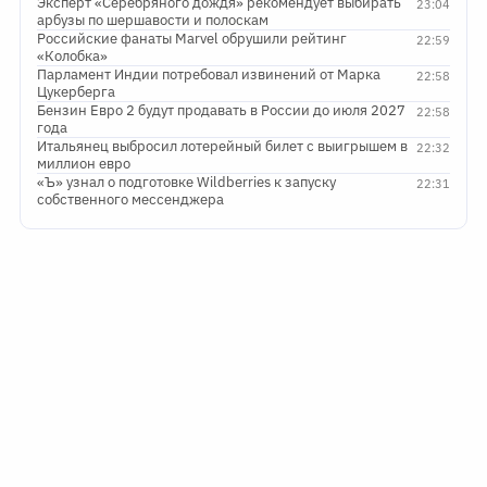
Эксперт «Серебряного дождя» рекомендует выбирать
23:04
арбузы по шершавости и полоскам
Российские фанаты Marvel обрушили рейтинг
22:59
«Колобка»
Парламент Индии потребовал извинений от Марка
22:58
Цукерберга
Бензин Евро 2 будут продавать в России до июля 2027
22:58
года
Итальянец выбросил лотерейный билет с выигрышем в
22:32
миллион евро
«Ъ» узнал о подготовке Wildberries к запуску
22:31
собственного мессенджера