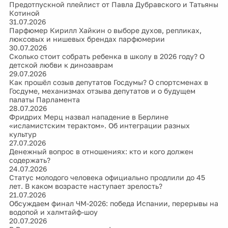
Предотпускной плейлист от Павла Дубравского и Татьяны
Котиной
31.07.2026
Парфюмер Кирилл Хайкин о выборе духов, репликах,
люксовых и нишевых брендах парфюмерии
30.07.2026
Сколько стоит собрать ребенка в школу в 2026 году? О
детской любви к динозаврам
29.07.2026
Как прошёл созыв депутатов Госдумы? О спортсменах в
Госдуме, механизмах отзыва депутатов и о будущем
палаты Парламента
28.07.2026
Фридрих Мерц назвал нападение в Берлине
«исламистским терактом». Об интеграции разных
культур
27.07.2026
Денежный вопрос в отношениях: кто и кого должен
содержать?
24.07.2026
Статус молодого человека официально продлили до 45
лет. В каком возрасте наступает зрелость?
21.07.2026
Обсуждаем финал ЧМ-2026: победа Испании, перерывы на
водопой и халмтайф-шоу
20.07.2026