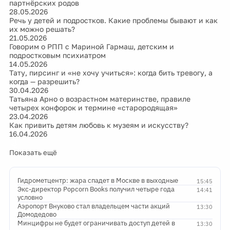
партнёрских родов
28.05.2026
Речь у детей и подростков. Какие проблемы бывают и как
их можно решать?
21.05.2026
Говорим о РПП с Мариной Гармаш, детским и
подростковым психиатром
14.05.2026
Тату, пирсинг и «не хочу учиться»: когда бить тревогу, а
когда — разрешить?
30.04.2026
Татьяна Арно о возрастном материнстве, правиле
четырех конфорок и термине «старородящая»
23.04.2026
Как привить детям любовь к музеям и искусству?
16.04.2026
Показать ещё
Гидрометцентр: жара спадет в Москве в выходные
15:45
Экс-директор Popcorn Books получил четыре года
14:41
условно
Аэропорт Внуково стал владельцем части акций
13:30
Домодедово
Минцифры не будет ограничивать доступ детей в
13:30