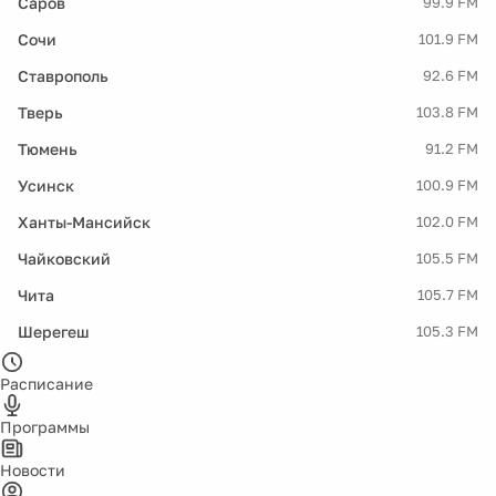
Саров
99.9 FM
Сочи
101.9 FM
Ставрополь
92.6 FM
Тверь
103.8 FM
Тюмень
91.2 FM
Усинск
100.9 FM
Ханты-Мансийск
102.0 FM
Чайковский
105.5 FM
Чита
105.7 FM
Шерегеш
105.3 FM
Расписание
Программы
Новости