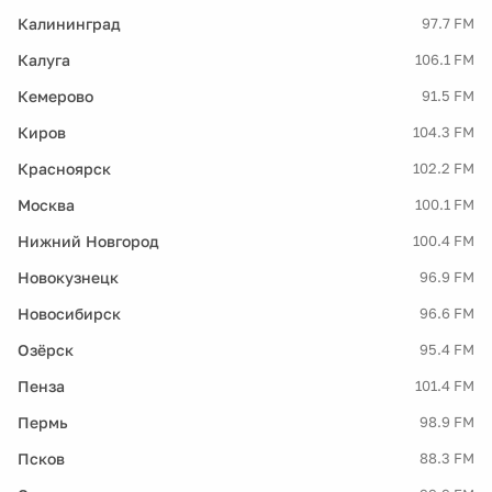
Калининград
97.7 FM
Калуга
106.1 FM
Кемерово
91.5 FM
Киров
104.3 FM
Красноярск
102.2 FM
Москва
100.1 FM
Нижний Новгород
100.4 FM
Новокузнецк
96.9 FM
Новосибирск
96.6 FM
Озёрск
95.4 FM
Пенза
101.4 FM
Пермь
98.9 FM
Псков
88.3 FM