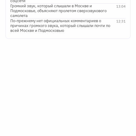
соцсети
Громкий звук, который слышали в Москве и
13:04
Подмосковье, объясняют пролетом сверхзвукового
самолета
По-прежнему нет официальных комментариев о
12:31
причинах громкого звука, который слышали почти по
всей Москве и Подмосковью