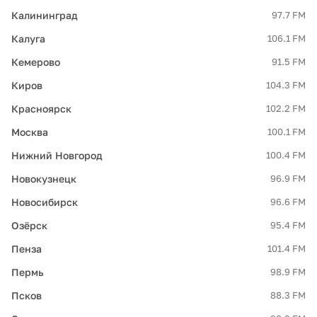
Калининград
97.7 FM
Калуга
106.1 FM
Кемерово
91.5 FM
Киров
104.3 FM
Красноярск
102.2 FM
Москва
100.1 FM
Нижний Новгород
100.4 FM
Новокузнецк
96.9 FM
Новосибирск
96.6 FM
Озёрск
95.4 FM
Пенза
101.4 FM
Пермь
98.9 FM
Псков
88.3 FM