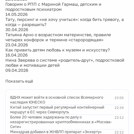
Говорим о РПП с Мариной Гармаш, детским и
подростковым психиатром
14.05.2026
Тату, пирсинг и «не хочу учиться»: когда бить тревогу, а
когда — разрешить?
30.04.2026
Татьяна Арно о возрастном материнстве, правиле
четырех конфорок и термине «старородящая»
23.04.2026
Как привить детям любовь к музеям и искусству?
16.04.2026
Нина Зверева о системе «родитель-друг», подростковой
любви и мотивации детей
09.04.2026
Показать ещё
ВДНХ может войти в основной список Всемирного
23:05
наследия ЮНЕСКО
Китай запустит первый регулярный контейнерный
22:34
маршрут в ЕС через Севморпуть
Более 20 человек задержаны по делу о
22:12
незарегистрированных криптообменниках в «Москва-
Сити»
Минздрав добавил в ЖНВЛП препарат «Энхерту»
22:12