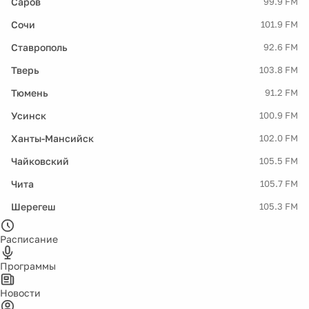
Саров
99.9 FM
Сочи
101.9 FM
Ставрополь
92.6 FM
Тверь
103.8 FM
Тюмень
91.2 FM
Усинск
100.9 FM
Ханты-Мансийск
102.0 FM
Чайковский
105.5 FM
Чита
105.7 FM
Шерегеш
105.3 FM
Расписание
Программы
Новости