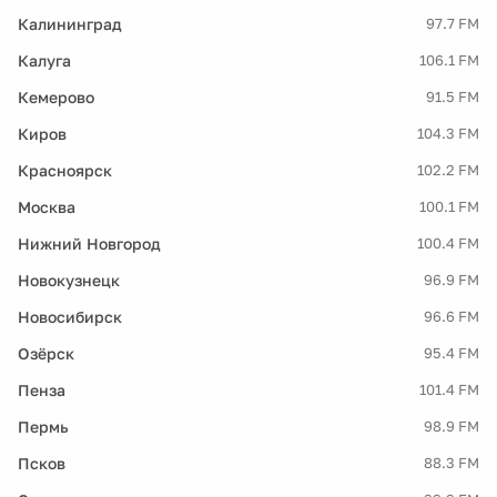
Калининград
97.7 FM
Калуга
106.1 FM
Кемерово
91.5 FM
Киров
104.3 FM
Красноярск
102.2 FM
Москва
100.1 FM
Нижний Новгород
100.4 FM
Новокузнецк
96.9 FM
Новосибирск
96.6 FM
Озёрск
95.4 FM
Пенза
101.4 FM
Пермь
98.9 FM
Псков
88.3 FM