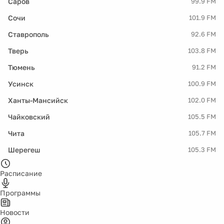
Саров
99.9 FM
Сочи
101.9 FM
Ставрополь
92.6 FM
Тверь
103.8 FM
Тюмень
91.2 FM
Усинск
100.9 FM
Ханты-Мансийск
102.0 FM
Чайковский
105.5 FM
Чита
105.7 FM
Шерегеш
105.3 FM
Расписание
Программы
Новости