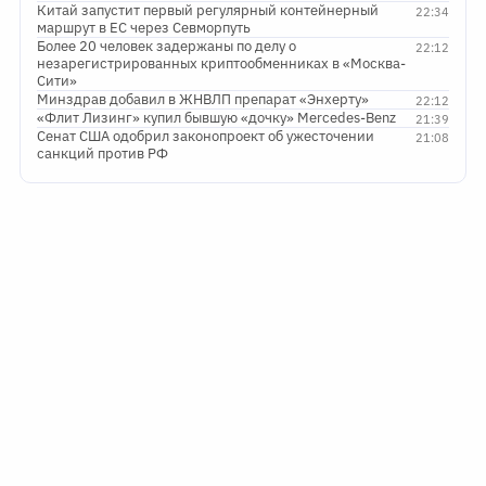
Китай запустит первый регулярный контейнерный
22:34
маршрут в ЕС через Севморпуть
Более 20 человек задержаны по делу о
22:12
незарегистрированных криптообменниках в «Москва-
Сити»
Минздрав добавил в ЖНВЛП препарат «Энхерту»
22:12
«Флит Лизинг» купил бывшую «дочку» Mercedes-Benz
21:39
Сенат США одобрил законопроект об ужесточении
21:08
санкций против РФ