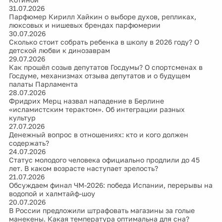
31.07.2026
Парфюмер Кирилл Хайкин о выборе духов, репликах,
люксовых и нишевых брендах парфюмерии
30.07.2026
Сколько стоит собрать ребенка в школу в 2026 году? О
детской любви к динозаврам
29.07.2026
Как прошёл созыв депутатов Госдумы? О спортсменах в
Госдуме, механизмах отзыва депутатов и о будущем
палаты Парламента
28.07.2026
Фридрих Мерц назвал нападение в Берлине
«исламистским терактом». Об интеграции разных
культур
27.07.2026
Денежный вопрос в отношениях: кто и кого должен
содержать?
24.07.2026
Статус молодого человека официально продлили до 45
лет. В каком возрасте наступает зрелость?
21.07.2026
Обсуждаем финал ЧМ-2026: победа Испании, перерывы на
водопой и халмтайф-шоу
20.07.2026
В России предложили штрафовать магазины за голые
манекены. Какая температура оптимальна для сна?