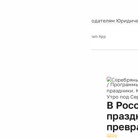
События
Контакты
О нас
Экскурсии
Silver Studio
Рекламодателям
Юридиче
Слушайте
App Store
Google Play
Telegram App
Серебряный
дождь
12+
Реклама
/
Программ
праздники. 
Утро под С
В Рос
празд
превр
Шоу