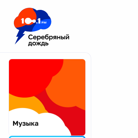
Москва 100.1 FM
Апатиты
Астрахань
Волгоград
Вологда
Екатеринбург
Иваново
Казань
Калининград
Калуга