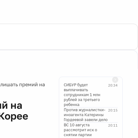
 лишать премий на
СИБУР будет
20:34
выплачивать
сотрудникам 1 млн
рублей за третьего
ий на
ребенка
Против журналистки-
20:15
 Корее
иноагента Катерины
Гордеевой завели дело
ВС 10 августа
20:11
рассмотрит иск о
снятии партии