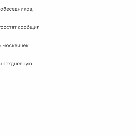
собеседников,
Росстат сообщил
ь москвичек
тырехдневную