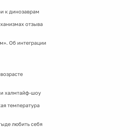
ви к динозаврам
еханизмах отзыва
м». Об интеграции
 возрасте
 и халмтайф-шоу
кая температура
тыде любить себя