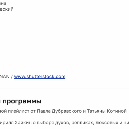
ина
авский
NAN /
www.shutterstock.com
 программы
ой плейлист от Павла Дубравского и Татьяны Котиной
рилл Хайкин о выборе духов, репликах, люксовых и н
и