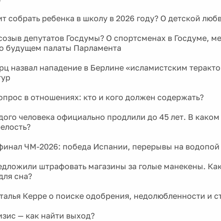
ит собрать ребенка в школу в 2026 году? О детской люб
созыв депутатов Госдумы? О спортсменах в Госдуме, м
 о будущем палаты Парламента
ц назвал нападение в Берлине «исламистским теракто
тур
прос в отношениях: кто и кого должен содержать?
дого человека официально продлили до 45 лет. В каком
релость?
инал ЧМ-2026: победа Испании, перерывы на водопой
едложили штрафовать магазины за голые манекены. Ка
для сна?
талья Керре о поиске одобрения, недолюбленности и с
зис — как найти выход?