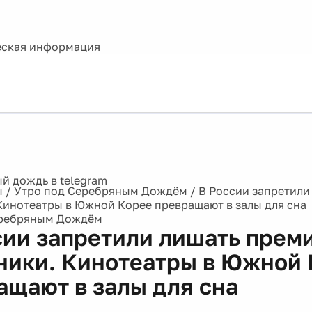
ская информация
ы
/
Утро под Серебряным Дождём
/
В России запретили
Кинотеатры в Южной Корее превращают в залы для сна
еребряным Дождём
сии запретили лишать прем
ники. Кинотеатры в Южной
ащают в залы для сна