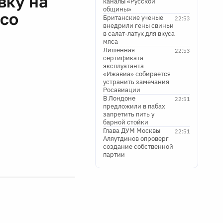
вку на
каналы «Русской
общины»
 со
Британские ученые
22:53
внедрили гены свиньи
в салат-латук для вкуса
мяса
Лишенная
22:53
сертификата
эксплуатанта
«Ижавиа» собирается
устранить замечания
Росавиации
В Лондоне
22:51
предложили в пабах
запретить пить у
барной стойки
Глава ДУМ Москвы
22:51
Аляутдинов опроверг
создание собственной
партии