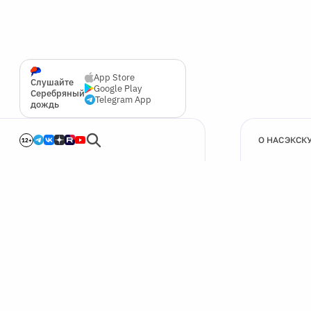
App Store
Слушайте
Google Play
Серебряный
Telegram App
дождь
О НАС
ЭКСК
12+