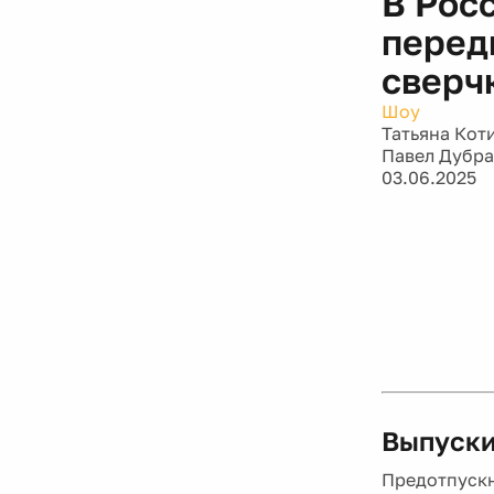
В Рос
перед
сверч
Шоу
Татьяна Кот
Павел Дубр
03.06.2025
Выпуски
Предотпускн