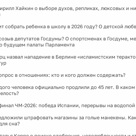
рилл Хайкин о выборе духов, репликах, люксовых и н
и
ит собрать ребенка в школу в 2026 году? О детской люб
созыв депутатов Госдумы? О спортсменах в Госдуме, м
 о будущем палаты Парламента
ц назвал нападение в Берлине «исламистским теракто
тур
прос в отношениях: кто и кого должен содержать?
дого человека официально продлили до 45 лет. В каком
релость?
инал ЧМ-2026: победа Испании, перерывы на водопой
едложили штрафовать магазины за голые манекены. Ка
для сна?
талья Керре о поиске одобрения, недолюбленности и с