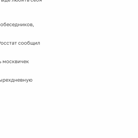
собеседников,
Росстат сообщил
ь москвичек
тырехдневную