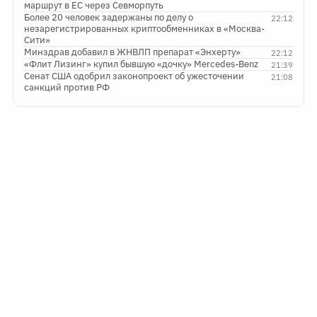
маршрут в ЕС через Севморпуть
Более 20 человек задержаны по делу о
22:12
незарегистрированных криптообменниках в «Москва-
Сити»
Минздрав добавил в ЖНВЛП препарат «Энхерту»
22:12
«Флит Лизинг» купил бывшую «дочку» Mercedes-Benz
21:39
Сенат США одобрил законопроект об ужесточении
21:08
санкций против РФ