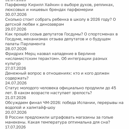
Парфюмер Кирилл Хайкин о выборе духов, репликах,
люксовых и нишевых брендах парфюмерии
30.07.2026
Сколько стоит собрать ребенка в школу в 2026 году? О
детской любви к динозаврам
29.07.2026
Как прошёл созыв депутатов Госдумы? О спортсменах в
Госдуме, механизмах отзыва депутатов и о будущем
палаты Парламента
28.07.2026
Фридрих Мерц назвал нападение в Берлине
«исламистским терактом». Об интеграции разных
культур
27.07.2026
Денежный вопрос в отношениях: кто и кого должен
содержать?
24.07.2026
Статус молодого человека официально продлили до 45
лет. В каком возрасте наступает зрелость?
21.07.2026
Обсуждаем финал ЧМ-2026: победа Испании, перерывы на
водопой и халмтайф-шоу
20.07.2026
В России предложили штрафовать магазины за голые
манекены. Какая температура оптимальна для сна?
17.07.2026