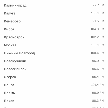
Калининград
97.7 FM
Калуга
106.1 FM
Кемерово
91.5 FM
Киров
104.3 FM
Красноярск
102.2 FM
Москва
100.1 FM
Нижний Новгород
100.4 FM
Новокузнецк
96.9 FM
Новосибирск
96.6 FM
Озёрск
95.4 FM
Пенза
101.4 FM
Пермь
98.9 FM
Псков
88.3 FM