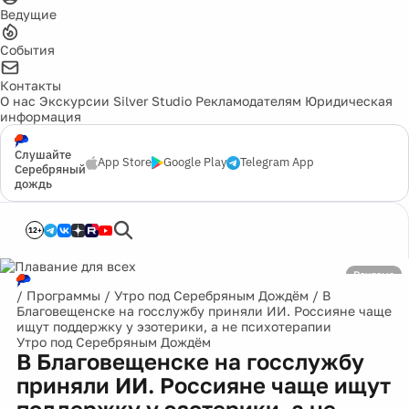
Ведущие
События
Контакты
О нас
Экскурсии
Silver Studio
Рекламодателям
Юридическая
информация
Слушайте
App Store
Google Play
Telegram App
Серебряный
дождь
12+
Реклама
/
Программы
/
Утро под Серебряным Дождём
/
В
Благовещенске на госслужбу приняли ИИ. Россияне чаще
ищут поддержку у эзотерики, а не психотерапии
Утро под Серебряным Дождём
В Благовещенске на госслужбу
приняли ИИ. Россияне чаще ищут
поддержку у эзотерики, а не