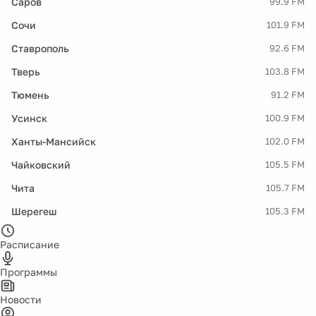
Саров
99.9 FM
Сочи
101.9 FM
Ставрополь
92.6 FM
Тверь
103.8 FM
Тюмень
91.2 FM
Усинск
100.9 FM
Ханты-Мансийск
102.0 FM
Чайковский
105.5 FM
Чита
105.7 FM
Шерегеш
105.3 FM
Расписание
Программы
Новости