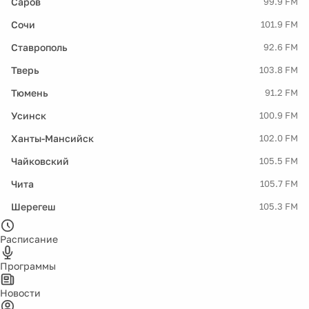
Саров
99.9 FM
Сочи
101.9 FM
Ставрополь
92.6 FM
Тверь
103.8 FM
Тюмень
91.2 FM
Усинск
100.9 FM
Ханты-Мансийск
102.0 FM
Чайковский
105.5 FM
Чита
105.7 FM
Шерегеш
105.3 FM
Расписание
Программы
Новости