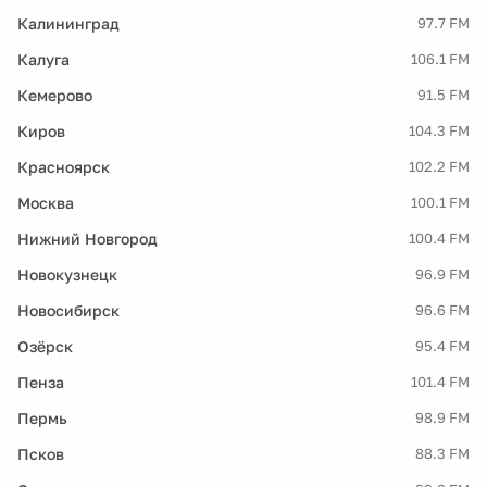
Калининград
97.7 FM
Калуга
106.1 FM
Кемерово
91.5 FM
Киров
104.3 FM
Красноярск
102.2 FM
Москва
100.1 FM
Нижний Новгород
100.4 FM
Новокузнецк
96.9 FM
Новосибирск
96.6 FM
Озёрск
95.4 FM
Пенза
101.4 FM
Пермь
98.9 FM
Псков
88.3 FM