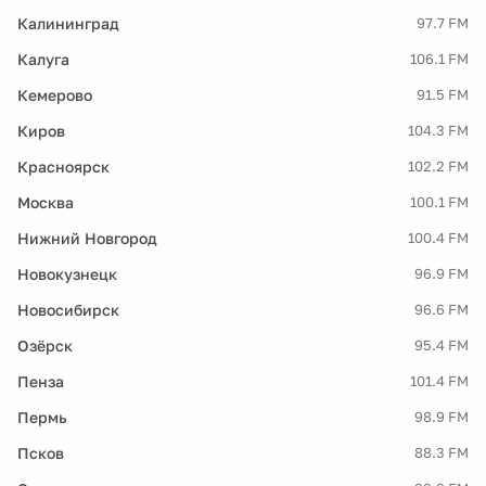
Калининград
97.7 FM
Калуга
106.1 FM
Кемерово
91.5 FM
Киров
104.3 FM
Красноярск
102.2 FM
Москва
100.1 FM
Нижний Новгород
100.4 FM
Новокузнецк
96.9 FM
Новосибирск
96.6 FM
Озёрск
95.4 FM
Пенза
101.4 FM
Пермь
98.9 FM
Псков
88.3 FM