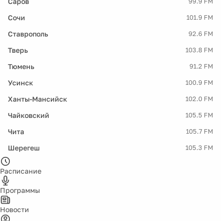
Саров
99.9 FM
Сочи
101.9 FM
Ставрополь
92.6 FM
Тверь
103.8 FM
Тюмень
91.2 FM
Усинск
100.9 FM
Ханты-Мансийск
102.0 FM
Чайковский
105.5 FM
Чита
105.7 FM
Шерегеш
105.3 FM
Расписание
Программы
Новости