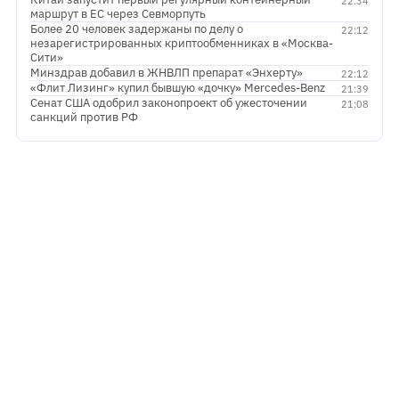
22:34
маршрут в ЕС через Севморпуть
Более 20 человек задержаны по делу о
22:12
незарегистрированных криптообменниках в «Москва-
Сити»
Минздрав добавил в ЖНВЛП препарат «Энхерту»
22:12
«Флит Лизинг» купил бывшую «дочку» Mercedes-Benz
21:39
Сенат США одобрил законопроект об ужесточении
21:08
санкций против РФ