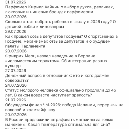
31.07.2026
Парфюмер Кирилл Хайкин о выборе духов, репликах,
люксовых и нишевых брендах парфюмерии
30.07.2026
Сколько стоит собрать ребенка в школу в 2026 году? О
детской любви к динозаврам
29.07.2026
Как прошёл созыв депутатов Госдумы? О спортсменах в
Госдуме, механизмах отзыва депутатов и о будущем
палаты Парламента
28.07.2026
Фридрих Мерц назвал нападение в Берлине
«исламистским терактом». Об интеграции разных
культур
27.07.2026
Денежный вопрос в отношениях: кто и кого должен
содержать?
24.07.2026
Статус молодого человека официально продлили до 45
лет. В каком возрасте наступает зрелость?
21.07.2026
Обсуждаем финал ЧМ-2026: победа Испании, перерывы на
водопой и халмтайф-шоу
20.07.2026
В России предложили штрафовать магазины за голые
манекены. Какая температура оптимальна для сна?