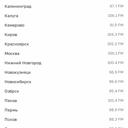
Калининград
97.7 FM
Калуга
106.1 FM
Кемерово
91.5 FM
Киров
104.3 FM
Красноярск
102.2 FM
Москва
100.1 FM
Нижний Новгород
100.4 FM
Новокузнецк
96.9 FM
Новосибирск
96.6 FM
Озёрск
95.4 FM
Пенза
101.4 FM
Пермь
98.9 FM
Псков
88.3 FM