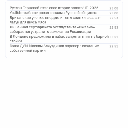
Руслан Терновой взял свое второе золото ЧЕ-2026
23:08
YouTube заблокировал каналы «Русской общины»
23:08
Британские ученые внедрили гены свиньи в салат-
22:53
латук для вкуса мяса
Лишенная сертификата эксплуатанта «Ижавиа»
22:53
собирается устранить замечания Росавиации
В Лондоне предложили в пабах запретить пить у барной
22:51
стойки
Глава ДУМ Москвы Аляутдинов опроверг создание
22:51
собственной партии