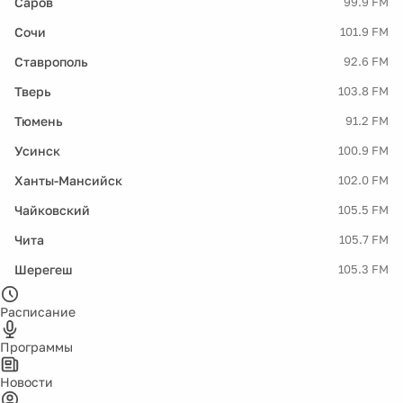
Саров
99.9 FM
Сочи
101.9 FM
Ставрополь
92.6 FM
Тверь
103.8 FM
Тюмень
91.2 FM
Усинск
100.9 FM
Ханты-Мансийск
102.0 FM
Чайковский
105.5 FM
Чита
105.7 FM
Шерегеш
105.3 FM
Расписание
Программы
Новости