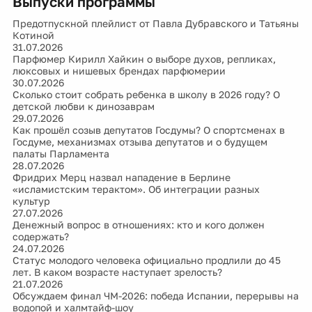
Выпуски программы
Предотпускной плейлист от Павла Дубравского и Татьяны
Котиной
31.07.2026
Парфюмер Кирилл Хайкин о выборе духов, репликах,
люксовых и нишевых брендах парфюмерии
30.07.2026
Сколько стоит собрать ребенка в школу в 2026 году? О
детской любви к динозаврам
29.07.2026
Как прошёл созыв депутатов Госдумы? О спортсменах в
Госдуме, механизмах отзыва депутатов и о будущем
палаты Парламента
28.07.2026
Фридрих Мерц назвал нападение в Берлине
«исламистским терактом». Об интеграции разных
культур
27.07.2026
Денежный вопрос в отношениях: кто и кого должен
содержать?
24.07.2026
Статус молодого человека официально продлили до 45
лет. В каком возрасте наступает зрелость?
21.07.2026
Обсуждаем финал ЧМ-2026: победа Испании, перерывы на
водопой и халмтайф-шоу