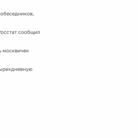
собеседников,
Росстат сообщил
ь москвичек
тырехдневную