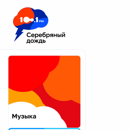
Москва 100.1 FM
Апатиты
Астрахань
Волгоград
Вологда
Екатеринбург
Иваново
Казань
Калининград
Калуга