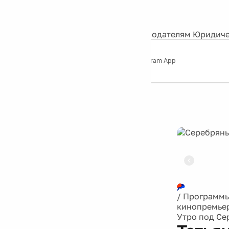
События
Контакты
О нас
Экскурсии
Silver Studio
Рекламодателям
Юридиче
Слушайте
App Store
Google Play
Telegram App
Серебряный
дождь
12+
Реклама
/
Программ
кинопремье
Утро под С