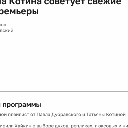
на Котина советует свежие
ремьеры
ина
авский
 программы
ой плейлист от Павла Дубравского и Татьяны Котиной
рилл Хайкин о выборе духов, репликах, люксовых и н