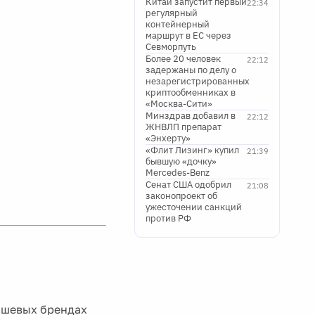
Китай запустит первый
22:34
регулярный
контейнерный
маршрут в ЕС через
Севморпуть
Более 20 человек
22:12
задержаны по делу о
незарегистрированных
криптообменниках в
«Москва-Сити»
Минздрав добавил в
22:12
ЖНВЛП препарат
«Энхерту»
«Флит Лизинг» купил
21:39
бывшую «дочку»
Mercedes-Benz
Сенат США одобрил
21:08
законопроект об
ужесточении санкций
против РФ
ишевых брендах