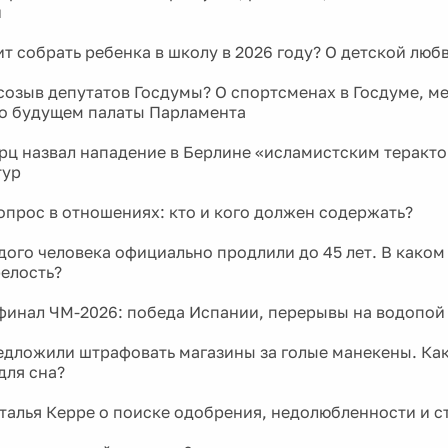
и
ит собрать ребенка в школу в 2026 году? О детской люб
созыв депутатов Госдумы? О спортсменах в Госдуме, м
 о будущем палаты Парламента
ц назвал нападение в Берлине «исламистским теракто
тур
прос в отношениях: кто и кого должен содержать?
дого человека официально продлили до 45 лет. В каком
релость?
инал ЧМ-2026: победа Испании, перерывы на водопой
едложили штрафовать магазины за голые манекены. Ка
для сна?
талья Керре о поиске одобрения, недолюбленности и с