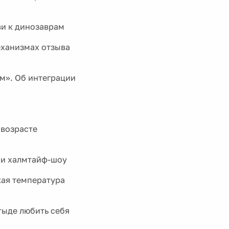
ви к динозаврам
еханизмах отзыва
м». Об интеграции
 возрасте
 и халмтайф-шоу
кая температура
тыде любить себя