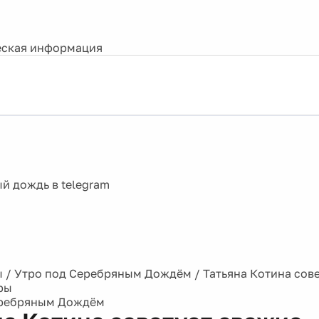
ская информация
ы
/
Утро под Серебряным Дождём
/
Татьяна Котина сов
ры
еребряным Дождём