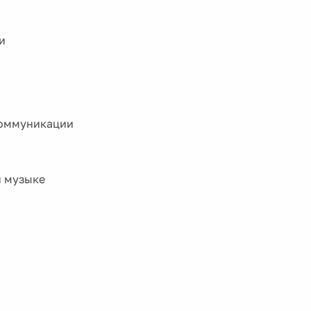
и
коммуникации
й музыке