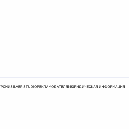
УРСИИ
SILVER STUDIO
РЕКЛАМОДАТЕЛЯМ
ЮРИДИЧЕСКАЯ ИНФОРМАЦИЯ