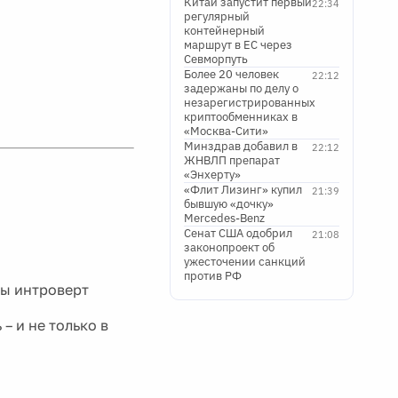
Китай запустит первый
22:34
регулярный
контейнерный
маршрут в ЕС через
Севморпуть
Более 20 человек
22:12
задержаны по делу о
незарегистрированных
криптообменниках в
«Москва-Сити»
Минздрав добавил в
22:12
ЖНВЛП препарат
«Энхерту»
«Флит Лизинг» купил
21:39
бывшую «дочку»
Mercedes-Benz
Сенат США одобрил
21:08
законопроект об
ужесточении санкций
против РФ
вы интроверт
– и не только в