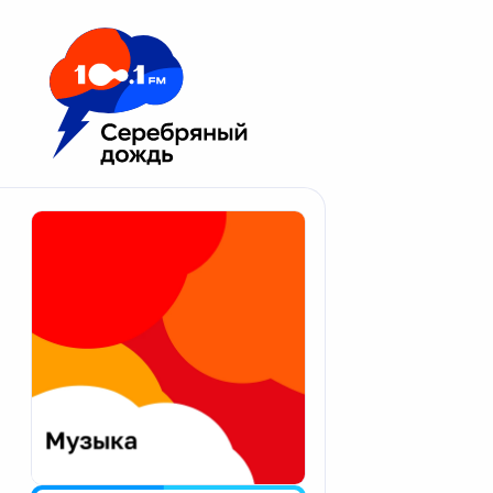
Москва 100.1 FM
Апатиты
Астрахань
Волгоград
Вологда
Екатеринбург
Иваново
Казань
Калининград
Калуга