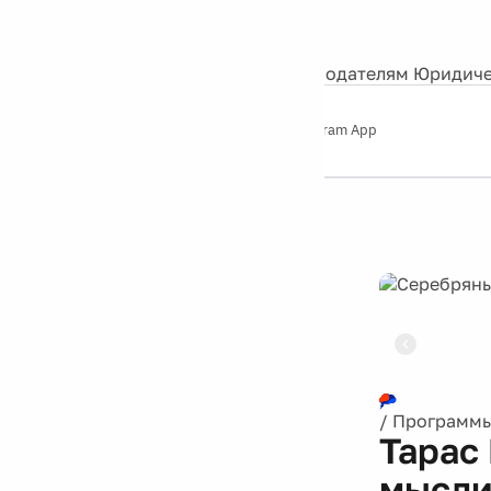
События
Контакты
О нас
Экскурсии
Silver Studio
Рекламодателям
Юридиче
Слушайте
App Store
Google Play
Telegram App
Серебряный
дождь
12+
Реклама
/
Программ
Тарас
мысли