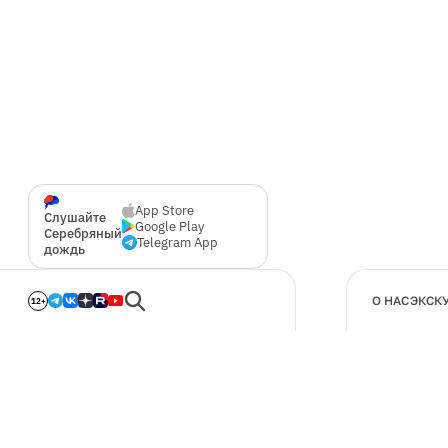
App Store
Слушайте
Google Play
Серебряный
Telegram App
дождь
О НАС
ЭКСК
12+