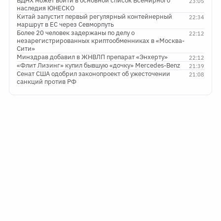
ВДНХ может войти в основной список Всемирного
23:05
наследия ЮНЕСКО
Китай запустит первый регулярный контейнерный
22:34
маршрут в ЕС через Севморпуть
Более 20 человек задержаны по делу о
22:12
незарегистрированных криптообменниках в «Москва-
Сити»
Минздрав добавил в ЖНВЛП препарат «Энхерту»
22:12
«Флит Лизинг» купил бывшую «дочку» Mercedes-Benz
21:39
Сенат США одобрил законопроект об ужесточении
21:08
санкций против РФ