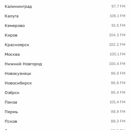
Калининград
97.7 FM
Калуга
106.1 FM
Кемерово
91.5 FM
Киров
104.3 FM
Красноярск
102.2 FM
Москва
100.1 FM
Нижний Новгород
100.4 FM
Новокузнецк
96.9 FM
Новосибирск
96.6 FM
Озёрск
95.4 FM
Пенза
101.4 FM
Пермь
98.9 FM
Псков
88.3 FM