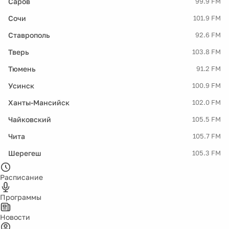
Саров
99.9 FM
Сочи
101.9 FM
Ставрополь
92.6 FM
Тверь
103.8 FM
Тюмень
91.2 FM
Усинск
100.9 FM
Ханты-Мансийск
102.0 FM
Чайковский
105.5 FM
Чита
105.7 FM
Шерегеш
105.3 FM
Расписание
Программы
Новости