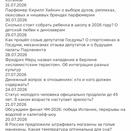
31.07.2026
Парфюмер Кирилл Хайкин о выборе духов, репликах,
люксовых и нишевых брендах парфюмерии
30.07.2026
Сколько стоит собрать ребенка в школу в 2026 году? О
детской любви к динозаврам
29.07.2026
Как прошёл созыв депутатов Госдумы? О спортсменах в
Госдуме, механизмах отзыва депутатов и о будущем
палаты Парламента
28.07.2026
Фридрих Мерц назвал нападение в Берлине
«исламистским терактом». Об интеграции разных
культур
27.07.2026
Денежный вопрос в отношениях: кто и кого должен
содержать?
24.07.2026
Статус молодого человека официально продлили до 45
лет. В каком возрасте наступает зрелость?
21.07.2026
Обсуждаем финал ЧМ-2026: победа Испании, перерывы на
водопой и халмтайф-шоу
20.07.2026
В России предложили штрафовать магазины за голые
манекены. Какая температура оптимальна для сна?