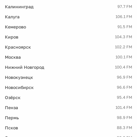
Калининград
97.7 FM
Калуга
106.1 FM
Кемерово
91.5 FM
Киров
104.3 FM
Красноярск
102.2 FM
Москва
100.1 FM
Нижний Новгород
100.4 FM
Новокузнецк
96.9 FM
Новосибирск
96.6 FM
Озёрск
95.4 FM
Пенза
101.4 FM
Пермь
98.9 FM
Псков
88.3 FM