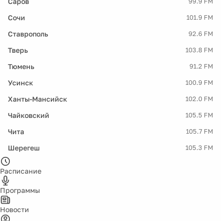
Саров
99.9 FM
Сочи
101.9 FM
Ставрополь
92.6 FM
Тверь
103.8 FM
Тюмень
91.2 FM
Усинск
100.9 FM
Ханты-Мансийск
102.0 FM
Чайковский
105.5 FM
Чита
105.7 FM
Шерегеш
105.3 FM
Расписание
Программы
Новости