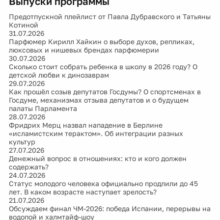
Выпуски программы
Предотпускной плейлист от Павла Дубравского и Татьяны
Котиной
31.07.2026
Парфюмер Кирилл Хайкин о выборе духов, репликах,
люксовых и нишевых брендах парфюмерии
30.07.2026
Сколько стоит собрать ребенка в школу в 2026 году? О
детской любви к динозаврам
29.07.2026
Как прошёл созыв депутатов Госдумы? О спортсменах в
Госдуме, механизмах отзыва депутатов и о будущем
палаты Парламента
28.07.2026
Фридрих Мерц назвал нападение в Берлине
«исламистским терактом». Об интеграции разных
культур
27.07.2026
Денежный вопрос в отношениях: кто и кого должен
содержать?
24.07.2026
Статус молодого человека официально продлили до 45
лет. В каком возрасте наступает зрелость?
21.07.2026
Обсуждаем финал ЧМ-2026: победа Испании, перерывы на
водопой и халмтайф-шоу