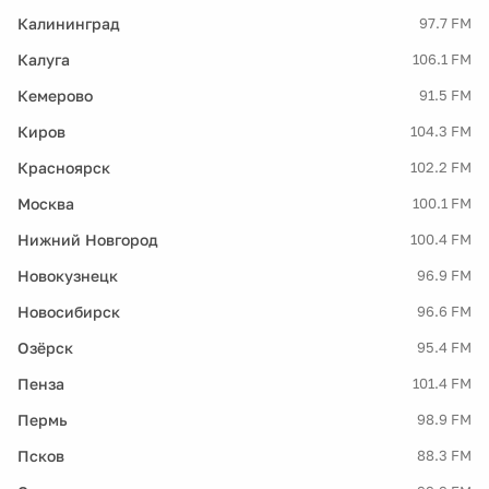
Калининград
97.7 FM
Калуга
106.1 FM
Кемерово
91.5 FM
Киров
104.3 FM
Красноярск
102.2 FM
Москва
100.1 FM
Нижний Новгород
100.4 FM
Новокузнецк
96.9 FM
Новосибирск
96.6 FM
Озёрск
95.4 FM
Пенза
101.4 FM
Пермь
98.9 FM
Псков
88.3 FM