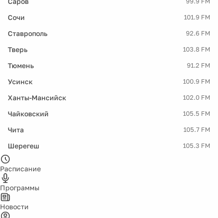
Саров
99.9 FM
Сочи
101.9 FM
Ставрополь
92.6 FM
Тверь
103.8 FM
Тюмень
91.2 FM
Усинск
100.9 FM
Ханты-Мансийск
102.0 FM
Чайковский
105.5 FM
Чита
105.7 FM
Шерегеш
105.3 FM
Расписание
Программы
Новости