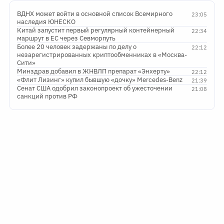
ВДНХ может войти в основной список Всемирного
23:05
наследия ЮНЕСКО
Китай запустит первый регулярный контейнерный
22:34
маршрут в ЕС через Севморпуть
Более 20 человек задержаны по делу о
22:12
незарегистрированных криптообменниках в «Москва-
Сити»
Минздрав добавил в ЖНВЛП препарат «Энхерту»
22:12
«Флит Лизинг» купил бывшую «дочку» Mercedes-Benz
21:39
Сенат США одобрил законопроект об ужесточении
21:08
санкций против РФ