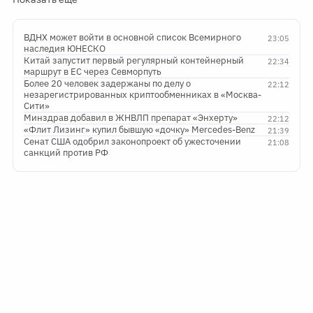
ВДНХ может войти в основной список Всемирного
23:05
наследия ЮНЕСКО
Китай запустит первый регулярный контейнерный
22:34
маршрут в ЕС через Севморпуть
Более 20 человек задержаны по делу о
22:12
незарегистрированных криптообменниках в «Москва-
Сити»
Минздрав добавил в ЖНВЛП препарат «Энхерту»
22:12
«Флит Лизинг» купил бывшую «дочку» Mercedes-Benz
21:39
Сенат США одобрил законопроект об ужесточении
21:08
санкций против РФ