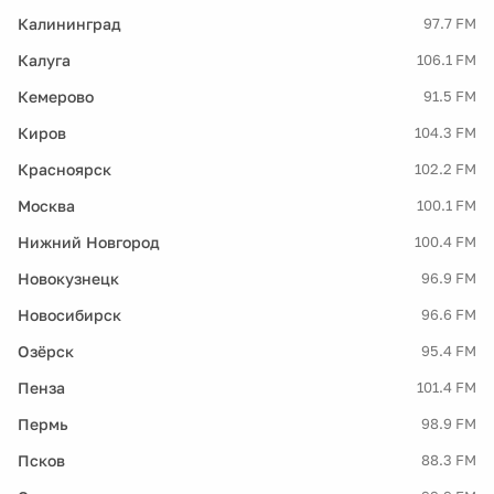
Калининград
97.7 FM
Калуга
106.1 FM
Кемерово
91.5 FM
Киров
104.3 FM
Красноярск
102.2 FM
Москва
100.1 FM
Нижний Новгород
100.4 FM
Новокузнецк
96.9 FM
Новосибирск
96.6 FM
Озёрск
95.4 FM
Пенза
101.4 FM
Пермь
98.9 FM
Псков
88.3 FM