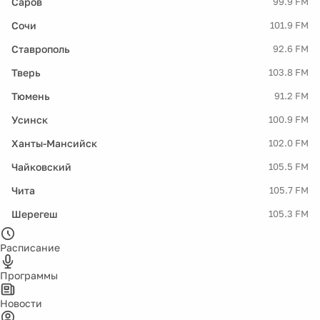
Саров
99.9 FM
Сочи
101.9 FM
Ставрополь
92.6 FM
Тверь
103.8 FM
Тюмень
91.2 FM
Усинск
100.9 FM
Ханты-Мансийск
102.0 FM
Чайковский
105.5 FM
Чита
105.7 FM
Шерегеш
105.3 FM
Расписание
Программы
Новости