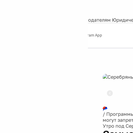
События
Контакты
О нас
Экскурсии
Silver Studio
Рекламодателям
Юридиче
Слушайте
App Store
Google Play
Telegram App
Серебряный
дождь
12+
Реклама
/
Программ
могут запре
Утро под С