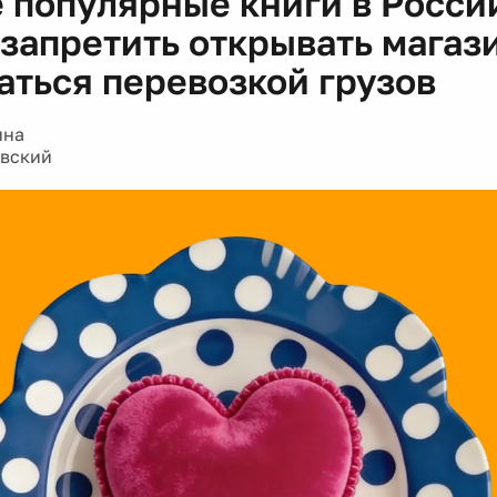
 популярные книги в Росси
 запретить открывать магаз
аться перевозкой грузов
ина
авский