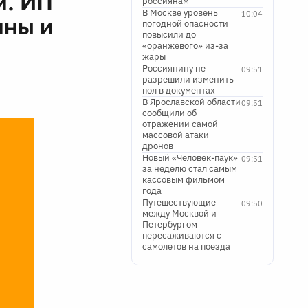
и. ИП
россиянам
В Москве уровень
10:04
ины и
погодной опасности
повысили до
«оранжевого» из-за
жары
Россиянину не
09:51
разрешили изменить
пол в документах
В Ярославской области
09:51
сообщили об
отражении самой
массовой атаки
дронов
Новый «Человек-паук»
09:51
за неделю стал самым
кассовым фильмом
года
Путешествующие
09:50
между Москвой и
Петербургом
пересаживаются с
самолетов на поезда