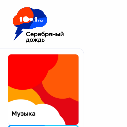
Москва 100.1 FM
Апатиты
Астрахань
Волгоград
Вологда
Екатеринбург
Иваново
Казань
Калининград
Калуга