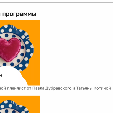
 программы
ой плейлист от Павла Дубравского и Татьяны Котиной