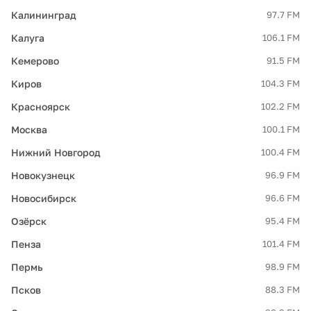
Калининград
97.7 FM
Калуга
106.1 FM
Кемерово
91.5 FM
Киров
104.3 FM
Красноярск
102.2 FM
Москва
100.1 FM
Нижний Новгород
100.4 FM
Новокузнецк
96.9 FM
Новосибирск
96.6 FM
Озёрск
95.4 FM
Пенза
101.4 FM
Пермь
98.9 FM
Псков
88.3 FM