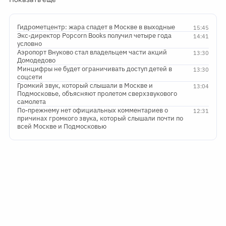
Гидрометцентр: жара спадет в Москве в выходные
15:45
Экс-директор Popcorn Books получил четыре года
14:41
условно
Аэропорт Внуково стал владельцем части акций
13:30
Домодедово
Минцифры не будет ограничивать доступ детей в
13:30
соцсети
Громкий звук, который слышали в Москве и
13:04
Подмосковье, объясняют пролетом сверхзвукового
самолета
По-прежнему нет официальных комментариев о
12:31
причинах громкого звука, который слышали почти по
всей Москве и Подмосковью