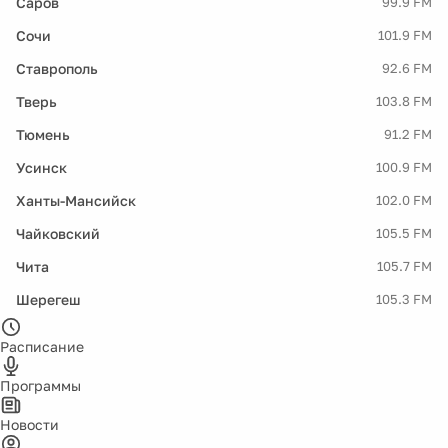
Саров
99.9 FM
Сочи
101.9 FM
Ставрополь
92.6 FM
Тверь
103.8 FM
Тюмень
91.2 FM
Усинск
100.9 FM
Ханты-Мансийск
102.0 FM
Чайковский
105.5 FM
Чита
105.7 FM
Шерегеш
105.3 FM
Расписание
Программы
Новости