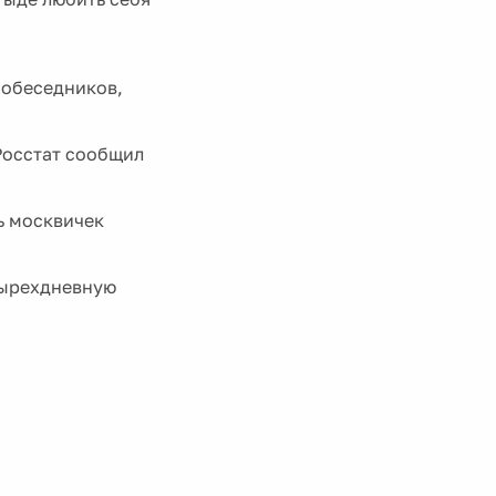
собеседников,
Росстат сообщил
ь москвичек
тырехдневную