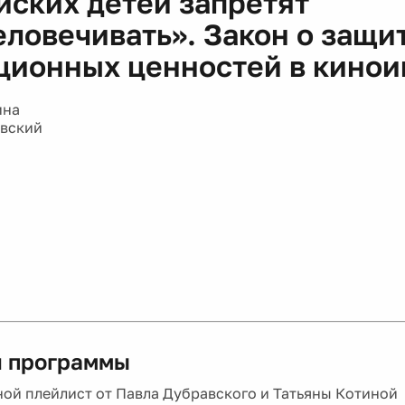
йских детей запретят
еловечивать». Закон о защи
ционных ценностей в кино
ина
авский
 программы
ой плейлист от Павла Дубравского и Татьяны Котиной