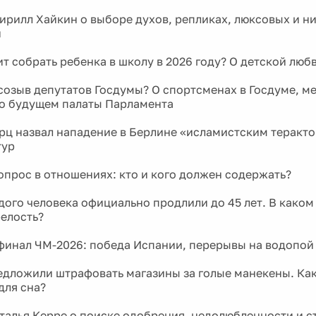
рилл Хайкин о выборе духов, репликах, люксовых и н
и
ит собрать ребенка в школу в 2026 году? О детской люб
созыв депутатов Госдумы? О спортсменах в Госдуме, м
 о будущем палаты Парламента
ц назвал нападение в Берлине «исламистским теракто
тур
прос в отношениях: кто и кого должен содержать?
дого человека официально продлили до 45 лет. В каком
релость?
инал ЧМ-2026: победа Испании, перерывы на водопой
едложили штрафовать магазины за голые манекены. Ка
для сна?
талья Керре о поиске одобрения, недолюбленности и с