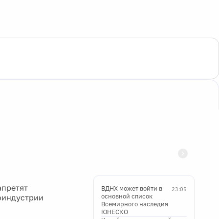
апретят
ВДНХ может войти в
23:05
основной список
ноиндустрии
Всемирного наследия
ЮНЕСКО