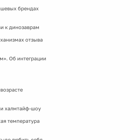
ишевых брендах
ви к динозаврам
еханизмах отзыва
м». Об интеграции
 возрасте
 и халмтайф-шоу
кая температура
тыде любить себя