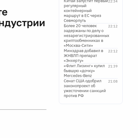
Китай запустит первый
22:34
регулярный
те
контейнерный
маршрут в ЕС через
индустрии
Севморпуть
Более 20 человек
22:12
задержаны по делу о
незарегистрированных
криптообменниках в
«Москва-Сити»
Минздрав добавил в
22:12
ЖНВЛП препарат
«Энхерту»
«Флит Лизинг» купил
21:39
бывшую «дочку»
Mercedes-Benz
Сенат США одобрил
21:08
законопроект об
ужесточении санкций
против РФ