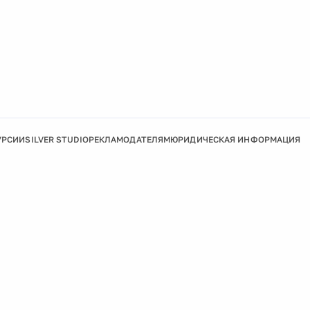
УРСИИ
SILVER STUDIO
РЕКЛАМОДАТЕЛЯМ
ЮРИДИЧЕСКАЯ ИНФОРМАЦИЯ