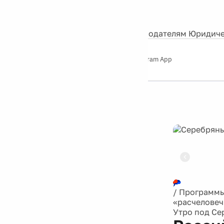
События
Контакты
О нас
Экскурсии
Silver Studio
Рекламодателям
Юридиче
Слушайте
App Store
Google Play
Telegram App
Серебряный
дождь
12+
Реклама
/
Программ
«расчеловеч
Утро под С