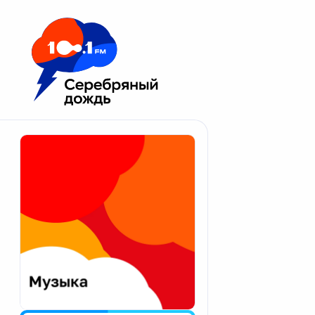
Москва 100.1 FM
Апатиты
Астрахань
Волгоград
Вологда
Екатеринбург
Иваново
Казань
Калининград
Калуга