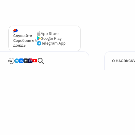
App Store
Слушайте
Google Play
Серебряный
Telegram App
дождь
О НАС
ЭКСК
12+