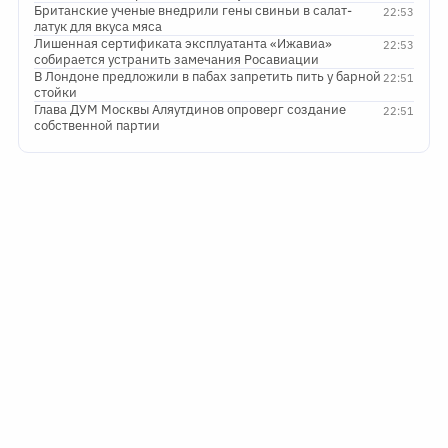
Британские ученые внедрили гены свиньи в салат-
22:53
латук для вкуса мяса
Лишенная сертификата эксплуатанта «Ижавиа»
22:53
собирается устранить замечания Росавиации
В Лондоне предложили в пабах запретить пить у барной
22:51
стойки
Глава ДУМ Москвы Аляутдинов опроверг создание
22:51
собственной партии