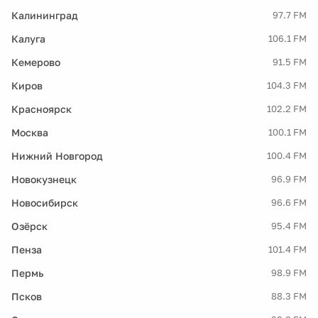
Калининград
97.7 FM
Калуга
106.1 FM
Кемерово
91.5 FM
Киров
104.3 FM
Красноярск
102.2 FM
Москва
100.1 FM
Нижний Новгород
100.4 FM
Новокузнецк
96.9 FM
Новосибирск
96.6 FM
Озёрск
95.4 FM
Пенза
101.4 FM
Пермь
98.9 FM
Псков
88.3 FM