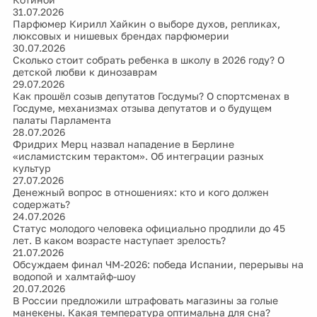
31.07.2026
Парфюмер Кирилл Хайкин о выборе духов, репликах,
люксовых и нишевых брендах парфюмерии
30.07.2026
Сколько стоит собрать ребенка в школу в 2026 году? О
детской любви к динозаврам
29.07.2026
Как прошёл созыв депутатов Госдумы? О спортсменах в
Госдуме, механизмах отзыва депутатов и о будущем
палаты Парламента
28.07.2026
Фридрих Мерц назвал нападение в Берлине
«исламистским терактом». Об интеграции разных
культур
27.07.2026
Денежный вопрос в отношениях: кто и кого должен
содержать?
24.07.2026
Статус молодого человека официально продлили до 45
лет. В каком возрасте наступает зрелость?
21.07.2026
Обсуждаем финал ЧМ-2026: победа Испании, перерывы на
водопой и халмтайф-шоу
20.07.2026
В России предложили штрафовать магазины за голые
манекены. Какая температура оптимальна для сна?