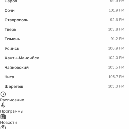
Саров
99.9 FM
Сочи
101.9 FM
Ставрополь
92.6 FM
Тверь
103.8 FM
Тюмень
91.2 FM
Усинск
100.9 FM
Ханты-Мансийск
102.0 FM
Чайковский
105.5 FM
Чита
105.7 FM
Шерегеш
105.3 FM
Расписание
Программы
Новости