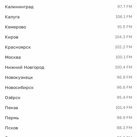
Калининград
97.7 FM
Калуга
106.1 FM
Кемерово
91.5 FM
Киров
104.3 FM
Красноярск
102.2 FM
Москва
100.1 FM
Нижний Новгород
100.4 FM
Новокузнецк
96.9 FM
Новосибирск
96.6 FM
Озёрск
95.4 FM
Пенза
101.4 FM
Пермь
98.9 FM
Псков
88.3 FM