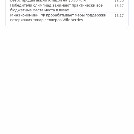
Безос продал акции Amazon на $350 млн
18:20
Победители олимпиад занимают практически все
18:17
бюджетные места места в вузах
Минэкономики РФ прорабатывает меры поддержки
18:17
потерявших товар селлеров Wildberries