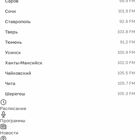
Саров
99.9 FM
Сочи
101.9 FM
Ставрополь
92.6 FM
Тверь
103.8 FM
Тюмень
91.2 FM
Усинск
100.9 FM
Ханты-Мансийск
102.0 FM
Чайковский
105.5 FM
Чита
105.7 FM
Шерегеш
105.3 FM
Расписание
Программы
Новости