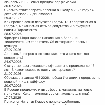
люксовых и нишевых брендах парфюмерии
30.07.2026
Сколько стоит собрать ребенка в школу в 2026 году? О
детской любви к динозаврам
29.07.2026
Как прошёл созыв депутатов Госдумы? О спортсменах в
Госдуме, механизмах отзыва депутатов и о будущем
палаты Парламента
28.07.2026
Фридрих Мерц назвал нападение в Берлине
«исламистским терактом». Об интеграции разных
культур
27.07.2026
Денежный вопрос в отношениях: кто и кого должен
содержать?
24.07.2026
Статус молодого человека официально продлили до 45
лет. В каком возрасте наступает зрелость?
21.07.2026
Обсуждаем финал ЧМ-2026: победа Испании, перерывы на
водопой и халмтайф-шоу
20.07.2026
В России предложили штрафовать магазины за голые
манекены. Какая температура оптимальна для сна?
17.07.2026
Психолог Наталья Керре о поиске одобрения,