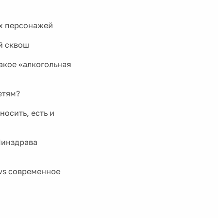
их персонажей
й сквош
акое «алкогольная
етям?
носить, есть и
Минздрава
vs современное