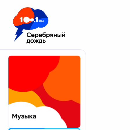
Москва 100.1 FM
Апатиты
Астрахань
Волгоград
Вологда
Екатеринбург
Иваново
Казань
Калининград
Калуга