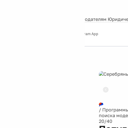
События
Контакты
О нас
Экскурсии
Silver Studio
Рекламодателям
Юридиче
Слушайте
App Store
Google Play
Telegram App
Серебряный
дождь
12+
Реклама
/
Программ
поиска мод
20/40