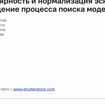
ярность и нормализация эс
ение процесса поиска мод
тов
сси
ина
ев
 Hero /
www.shutterstock.com