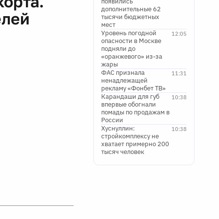
корта.
появились
дополнительные 62
елей
тысячи бюджетных
мест
Уровень погодной
12:05
опасности в Москве
подняли до
«оранжевого» из-за
жары
ФАС признала
11:31
ненадлежащей
рекламу «Фонбет ТВ»
Карандаши для губ
10:38
впервые обогнали
помады по продажам в
России
Хуснуллин:
10:38
стройкомплексу не
хватает примерно 200
тысяч человек