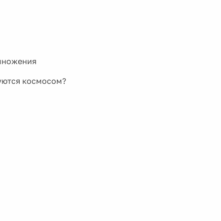
умножения
суются космосом?