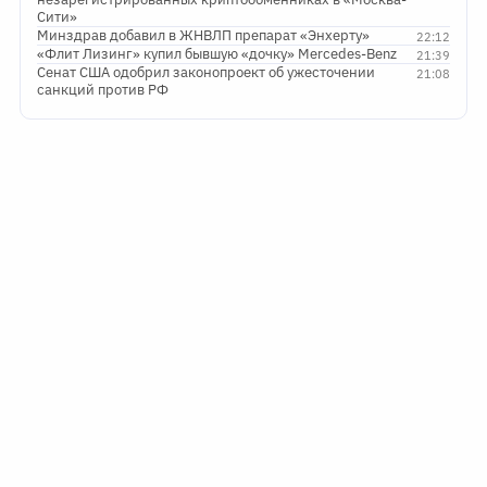
Сити»
Минздрав добавил в ЖНВЛП препарат «Энхерту»
22:12
«Флит Лизинг» купил бывшую «дочку» Mercedes-Benz
21:39
Сенат США одобрил законопроект об ужесточении
21:08
санкций против РФ