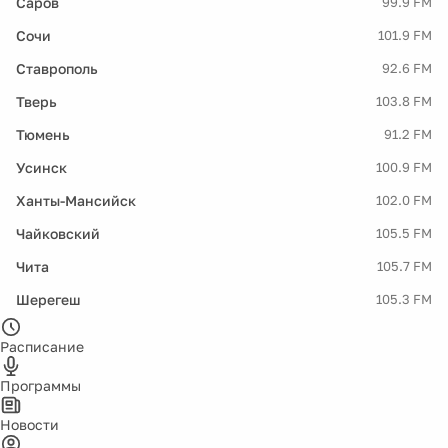
Саров
99.9 FM
Сочи
101.9 FM
Ставрополь
92.6 FM
Тверь
103.8 FM
Тюмень
91.2 FM
Усинск
100.9 FM
Ханты-Мансийск
102.0 FM
Чайковский
105.5 FM
Чита
105.7 FM
Шерегеш
105.3 FM
Расписание
Программы
Новости