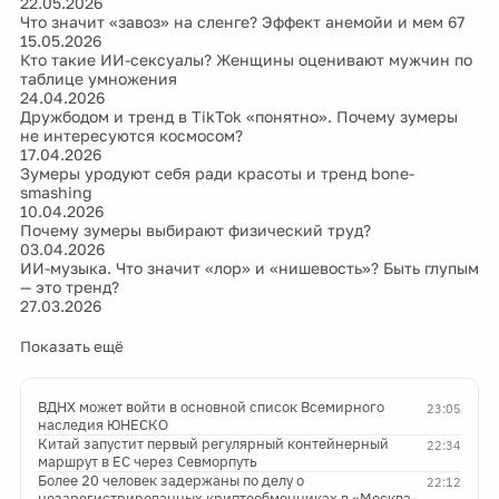
22.05.2026
Что значит «завоз» на сленге? Эффект анемойи и мем 67
15.05.2026
Кто такие ИИ-сексуалы? Женщины оценивают мужчин по
таблице умножения
24.04.2026
Дружбодом и тренд в TikTok «понятно». Почему зумеры
не интересуются космосом?
17.04.2026
Зумеры уродуют себя ради красоты и тренд bone-
smashing
10.04.2026
Почему зумеры выбирают физический труд?
03.04.2026
ИИ-музыка. Что значит «лор» и «нишевость»? Быть глупым
— это тренд?
27.03.2026
Показать ещё
ВДНХ может войти в основной список Всемирного
23:05
наследия ЮНЕСКО
Китай запустит первый регулярный контейнерный
22:34
маршрут в ЕС через Севморпуть
Более 20 человек задержаны по делу о
22:12
незарегистрированных криптообменниках в «Москва-