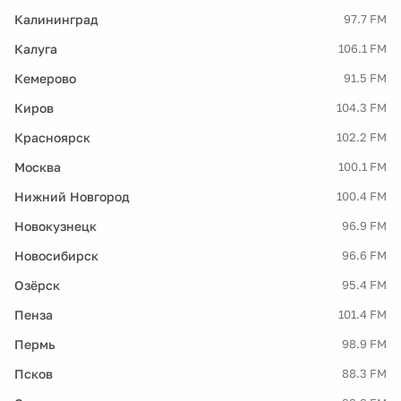
Калининград
97.7 FM
Калуга
106.1 FM
Кемерово
91.5 FM
Киров
104.3 FM
Красноярск
102.2 FM
Москва
100.1 FM
Нижний Новгород
100.4 FM
Новокузнецк
96.9 FM
Новосибирск
96.6 FM
Озёрск
95.4 FM
Пенза
101.4 FM
Пермь
98.9 FM
Псков
88.3 FM