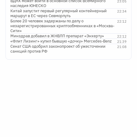
ВДНХ может войти в основной список Всемирного
23:05
наследия ЮНЕСКО
Китай запустит первый регулярный контейнерный
22:34
маршрут в ЕС через Севморпуть
Более 20 человек задержаны по делу о
22:12
незарегистрированных криптообменниках в «Москва-
Сити»
Минздрав добавил в ЖНВЛП препарат «Энхерту»
22:12
«Флит Лизинг» купил бывшую «дочку» Mercedes-Benz
21:39
Сенат США одобрил законопроект об ужесточении
21:08
санкций против РФ