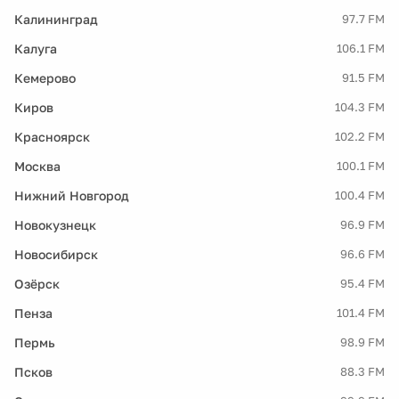
Калининград
97.7 FM
Калуга
106.1 FM
Кемерово
91.5 FM
Киров
104.3 FM
Красноярск
102.2 FM
Москва
100.1 FM
Нижний Новгород
100.4 FM
Новокузнецк
96.9 FM
Новосибирск
96.6 FM
Озёрск
95.4 FM
Пенза
101.4 FM
Пермь
98.9 FM
Псков
88.3 FM