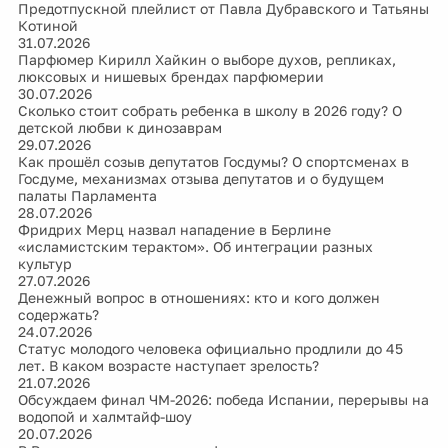
Предотпускной плейлист от Павла Дубравского и Татьяны
Котиной
31.07.2026
Парфюмер Кирилл Хайкин о выборе духов, репликах,
люксовых и нишевых брендах парфюмерии
30.07.2026
Сколько стоит собрать ребенка в школу в 2026 году? О
детской любви к динозаврам
29.07.2026
Как прошёл созыв депутатов Госдумы? О спортсменах в
Госдуме, механизмах отзыва депутатов и о будущем
палаты Парламента
28.07.2026
Фридрих Мерц назвал нападение в Берлине
«исламистским терактом». Об интеграции разных
культур
27.07.2026
Денежный вопрос в отношениях: кто и кого должен
содержать?
24.07.2026
Статус молодого человека официально продлили до 45
лет. В каком возрасте наступает зрелость?
21.07.2026
Обсуждаем финал ЧМ-2026: победа Испании, перерывы на
водопой и халмтайф-шоу
20.07.2026