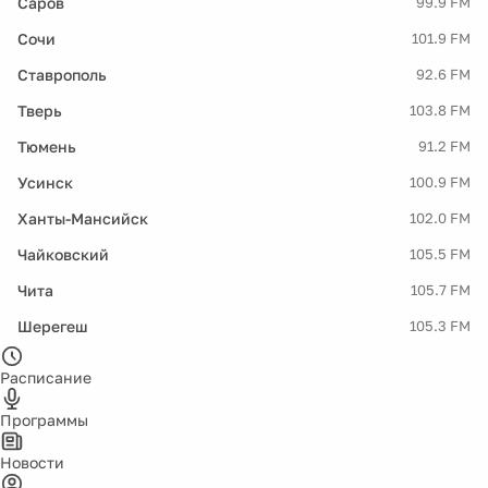
Саров
99.9 FM
Сочи
101.9 FM
Ставрополь
92.6 FM
Тверь
103.8 FM
Тюмень
91.2 FM
Усинск
100.9 FM
Ханты-Мансийск
102.0 FM
Чайковский
105.5 FM
Чита
105.7 FM
Шерегеш
105.3 FM
Расписание
Программы
Новости