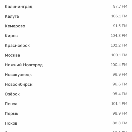
Калининград
97.7 FM
Калуга
106.1 FM
Кемерово
91.5 FM
Киров
104.3 FM
Красноярск
102.2 FM
Москва
100.1 FM
Нижний Новгород
100.4 FM
Новокузнецк
96.9 FM
Новосибирск
96.6 FM
Озёрск
95.4 FM
Пенза
101.4 FM
Пермь
98.9 FM
Псков
88.3 FM