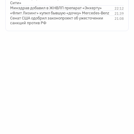
Сити»
Минздрав добавил в ЖНВЛП препарат «Энхерту»
22:12
«Флит Лизинг» купил бывшую «дочку» Mercedes-Benz
21:39
Сенат США одобрил законопроект об ужесточении
21:08
санкций против РФ