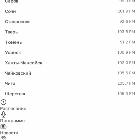
Саров
99.9 FM
Сочи
101.9 FM
Ставрополь
92.6 FM
Тверь
103.8 FM
Тюмень
91.2 FM
Усинск
100.9 FM
Ханты-Мансийск
102.0 FM
Чайковский
105.5 FM
Чита
105.7 FM
Шерегеш
105.3 FM
Расписание
Программы
Новости