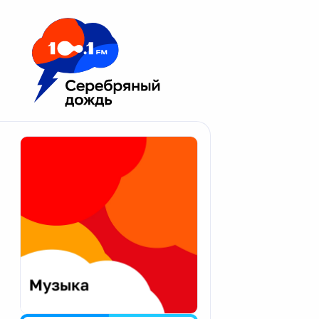
Москва 100.1 FM
Апатиты
Астрахань
Волгоград
Вологда
Екатеринбург
Иваново
Казань
Калининград
Калуга