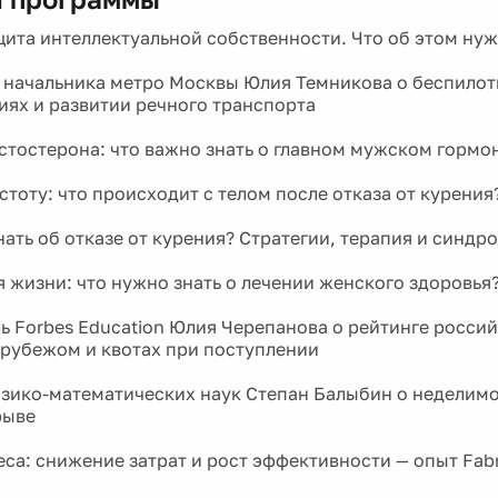
щита интеллектуальной собственности. Что об этом нуж
 начальника метро Москвы Юлия Темникова о беспилот
иях и развитии речного транспорта
естостерона: что важно знать о главном мужском гормо
стоту: что происходит с телом после отказа от курения
нать об отказе от курения? Стратегии, терапия и синдр
 жизни: что нужно знать о лечении женского здоровья
ь Forbes Education Юлия Черепанова о рейтинге россий
 рубежом и квотах при поступлении
зико-математических наук Степан Балыбин о неделимо
рыве
еса: снижение затрат и рост эффективности — опыт Fab