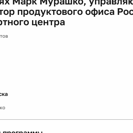
тях Марк Мурашко, управл
тор продуктового офиса Ро
ртного центра
тов
ска
ко
 программы