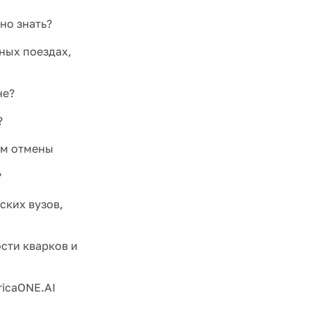
но знать?
ных поездах,
не?
?
ом отмены
?
ских вузов,
сти кварков и
ricaONE.AI