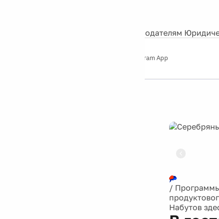
События
Контакты
О нас
Экскурсии
Silver Studio
Рекламодателям
Юридиче
Слушайте
App Store
Google Play
Telegram App
Серебряный
дождь
12+
Реклама
/
Программ
продуктовог
Набутов зде