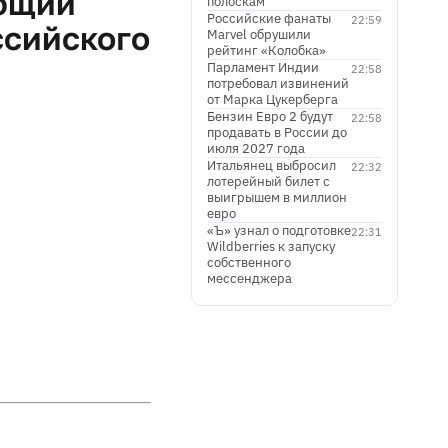
яющий
полоскам
Российские фанаты
22:59
ссийского
Marvel обрушили
рейтинг «Колобка»
Парламент Индии
22:58
потребовал извинений
от Марка Цукерберга
Бензин Евро 2 будут
22:58
продавать в России до
июля 2027 года
Итальянец выбросил
22:32
лотерейный билет с
выигрышем в миллион
евро
«Ъ» узнал о подготовке
22:31
Wildberries к запуску
собственного
мессенджера