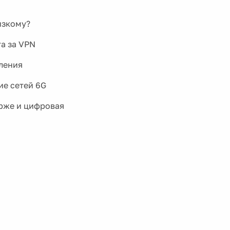
изкому?
та за VPN
бления
ие сетей 6G
рже и цифровая