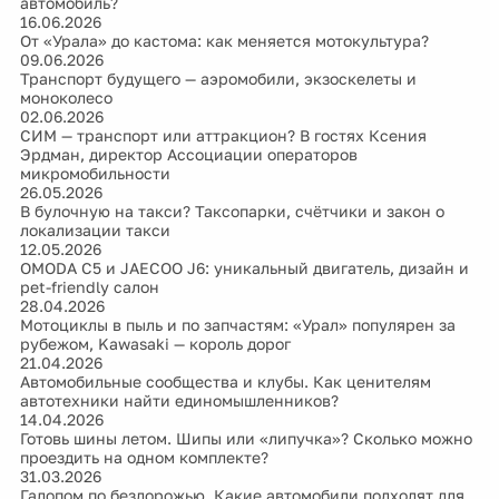
автомобиль?
16.06.2026
От «Урала» до кастома: как меняется мотокультура?
09.06.2026
Транспорт будущего — аэромобили, экзоскелеты и
моноколесо
02.06.2026
СИМ — транспорт или аттракцион? В гостях Ксения
Эрдман, директор Ассоциации операторов
микромобильности
26.05.2026
В булочную на такси? Таксопарки, счётчики и закон о
локализации такси
12.05.2026
OMODA C5 и JAECOO J6: уникальный двигатель, дизайн и
pet-friendly салон
28.04.2026
Мотоциклы в пыль и по запчастям: «Урал» популярен за
рубежом, Kawasaki — король дорог
21.04.2026
Автомобильные сообщества и клубы. Как ценителям
автотехники найти единомышленников?
14.04.2026
Готовь шины летом. Шипы или «липучка»? Сколько можно
проездить на одном комплекте?
31.03.2026
Галопом по бездорожью. Какие автомобили подходят для