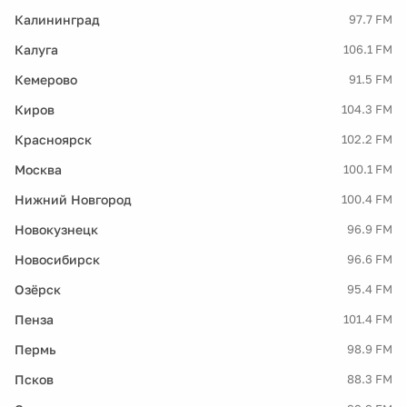
Калининград
97.7 FM
Калуга
106.1 FM
Кемерово
91.5 FM
Киров
104.3 FM
Красноярск
102.2 FM
Москва
100.1 FM
Нижний Новгород
100.4 FM
Новокузнецк
96.9 FM
Новосибирск
96.6 FM
Озёрск
95.4 FM
Пенза
101.4 FM
Пермь
98.9 FM
Псков
88.3 FM