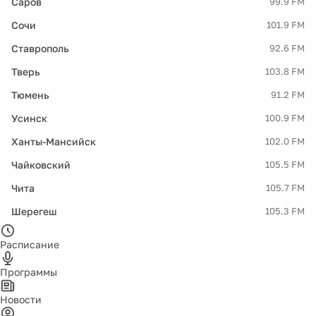
Саров
99.9 FM
Сочи
101.9 FM
Ставрополь
92.6 FM
Тверь
103.8 FM
Тюмень
91.2 FM
Усинск
100.9 FM
Ханты-Мансийск
102.0 FM
Чайковский
105.5 FM
Чита
105.7 FM
Шерегеш
105.3 FM
Расписание
Программы
Новости