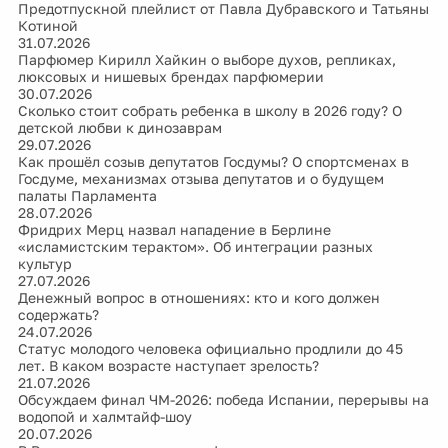
Предотпускной плейлист от Павла Дубравского и Татьяны
Котиной
31.07.2026
Парфюмер Кирилл Хайкин о выборе духов, репликах,
люксовых и нишевых брендах парфюмерии
30.07.2026
Сколько стоит собрать ребенка в школу в 2026 году? О
детской любви к динозаврам
29.07.2026
Как прошёл созыв депутатов Госдумы? О спортсменах в
Госдуме, механизмах отзыва депутатов и о будущем
палаты Парламента
28.07.2026
Фридрих Мерц назвал нападение в Берлине
«исламистским терактом». Об интеграции разных
культур
27.07.2026
Денежный вопрос в отношениях: кто и кого должен
содержать?
24.07.2026
Статус молодого человека официально продлили до 45
лет. В каком возрасте наступает зрелость?
21.07.2026
Обсуждаем финал ЧМ-2026: победа Испании, перерывы на
водопой и халмтайф-шоу
20.07.2026