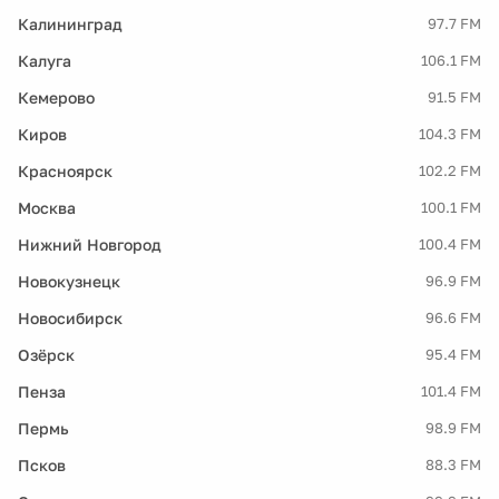
Калининград
97.7 FM
Калуга
106.1 FM
Кемерово
91.5 FM
Киров
104.3 FM
Красноярск
102.2 FM
Москва
100.1 FM
Нижний Новгород
100.4 FM
Новокузнецк
96.9 FM
Новосибирск
96.6 FM
Озёрск
95.4 FM
Пенза
101.4 FM
Пермь
98.9 FM
Псков
88.3 FM