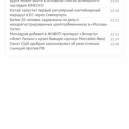
ВДНХ может войти в основной список Всемирного
23:05
наследия ЮНЕСКО
Китай запустит первый регулярный контейнерный
22:34
маршрут в ЕС через Севморпуть
Более 20 человек задержаны по делу о
22:12
незарегистрированных криптообменниках в «Москва-
Сити»
Минздрав добавил в ЖНВЛП препарат «Энхерту»
22:12
«Флит Лизинг» купил бывшую «дочку» Mercedes-Benz
21:39
Сенат США одобрил законопроект об ужесточении
21:08
санкций против РФ