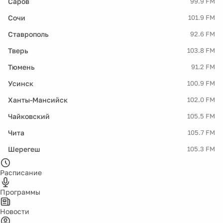
Саров
99.9 FM
Сочи
101.9 FM
Ставрополь
92.6 FM
Тверь
103.8 FM
Тюмень
91.2 FM
Усинск
100.9 FM
Ханты-Мансийск
102.0 FM
Чайковский
105.5 FM
Чита
105.7 FM
Шерегеш
105.3 FM
Расписание
Программы
Новости