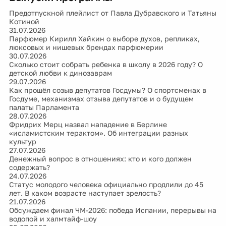
Предотпускной плейлист от Павла Дубравского и Татьяны
Котиной
31.07.2026
Парфюмер Кирилл Хайкин о выборе духов, репликах,
люксовых и нишевых брендах парфюмерии
30.07.2026
Сколько стоит собрать ребенка в школу в 2026 году? О
детской любви к динозаврам
29.07.2026
Как прошёл созыв депутатов Госдумы? О спортсменах в
Госдуме, механизмах отзыва депутатов и о будущем
палаты Парламента
28.07.2026
Фридрих Мерц назвал нападение в Берлине
«исламистским терактом». Об интеграции разных
культур
27.07.2026
Денежный вопрос в отношениях: кто и кого должен
содержать?
24.07.2026
Статус молодого человека официально продлили до 45
лет. В каком возрасте наступает зрелость?
21.07.2026
Обсуждаем финал ЧМ-2026: победа Испании, перерывы на
водопой и халмтайф-шоу