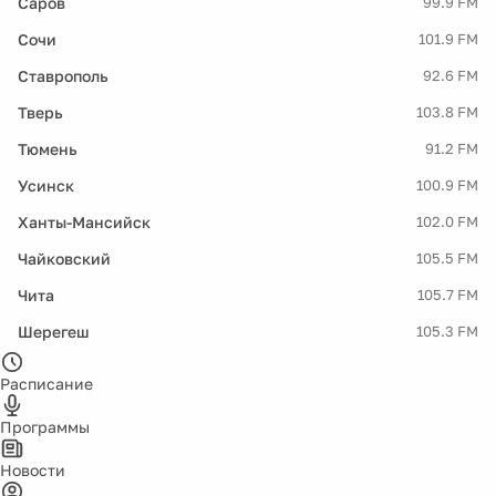
Саров
99.9 FM
Сочи
101.9 FM
Ставрополь
92.6 FM
Тверь
103.8 FM
Тюмень
91.2 FM
Усинск
100.9 FM
Ханты-Мансийск
102.0 FM
Чайковский
105.5 FM
Чита
105.7 FM
Шерегеш
105.3 FM
Расписание
Программы
Новости