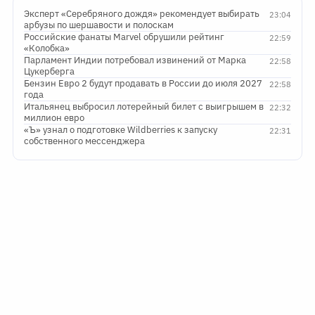
Эксперт «Серебряного дождя» рекомендует выбирать
23:04
арбузы по шершавости и полоскам
Российские фанаты Marvel обрушили рейтинг
22:59
«Колобка»
Парламент Индии потребовал извинений от Марка
22:58
Цукерберга
Бензин Евро 2 будут продавать в России до июля 2027
22:58
года
Итальянец выбросил лотерейный билет с выигрышем в
22:32
миллион евро
«Ъ» узнал о подготовке Wildberries к запуску
22:31
собственного мессенджера