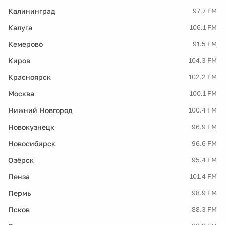
Калининград
97.7 FM
Калуга
106.1 FM
Кемерово
91.5 FM
Киров
104.3 FM
Красноярск
102.2 FM
Москва
100.1 FM
Нижний Новгород
100.4 FM
Новокузнецк
96.9 FM
Новосибирск
96.6 FM
Озёрск
95.4 FM
Пенза
101.4 FM
Пермь
98.9 FM
Псков
88.3 FM