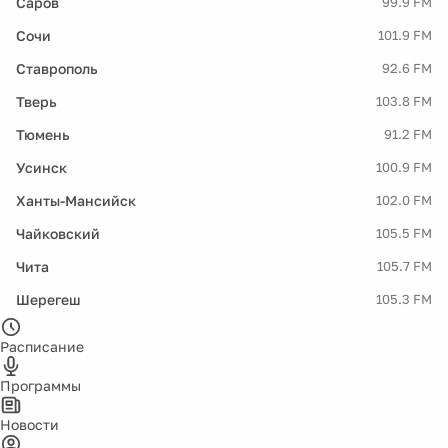
Саров
99.9 FM
Сочи
101.9 FM
Ставрополь
92.6 FM
Тверь
103.8 FM
Тюмень
91.2 FM
Усинск
100.9 FM
Ханты-Мансийск
102.0 FM
Чайковский
105.5 FM
Чита
105.7 FM
Шерегеш
105.3 FM
Расписание
Программы
Новости