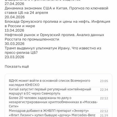
27.04.2026
Динамика экономик США и Китая. Прогноз по ключевой
ставке ЦБ на 24 апреля
20.04.2026
Блокада Ормузского пролива и цены на нефть. Инфляция
в России и мире
13.04.2026
Нефтяной рынок и Ормузский пролив. Анализ данных
Росстата по промышленности
30.03.2026
Трамп выдвинул ультиматум Ирану. Что известно из
пресс-релиза ЦБ?
23.03.2026
Показать ещё
ВДНХ может войти в основной список Всемирного
23:05
наследия ЮНЕСКО
Китай запустит первый регулярный контейнерный
22:34
маршрут в ЕС через Севморпуть
Более 20 человек задержаны по делу о
22:12
незарегистрированных криптообменниках в «Москва-
Сити»
Минздрав добавил в ЖНВЛП препарат «Энхерту»
22:12
«Флит Лизинг» купил бывшую «дочку» Mercedes-Benz
21:39