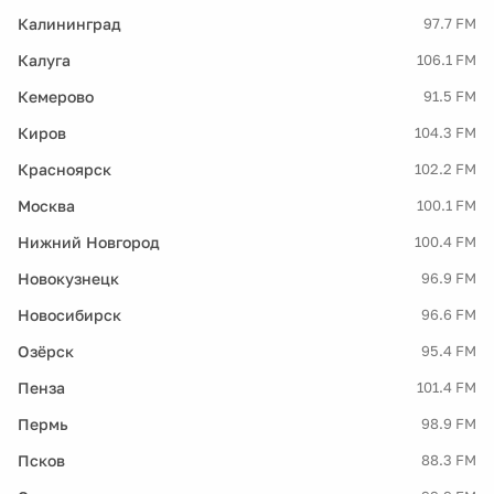
Калининград
97.7 FM
Калуга
106.1 FM
Кемерово
91.5 FM
Киров
104.3 FM
Красноярск
102.2 FM
Москва
100.1 FM
Нижний Новгород
100.4 FM
Новокузнецк
96.9 FM
Новосибирск
96.6 FM
Озёрск
95.4 FM
Пенза
101.4 FM
Пермь
98.9 FM
Псков
88.3 FM