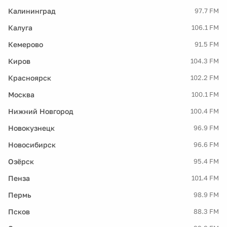
Калининград
97.7 FM
Калуга
106.1 FM
Кемерово
91.5 FM
Киров
104.3 FM
Красноярск
102.2 FM
Москва
100.1 FM
Нижний Новгород
100.4 FM
Новокузнецк
96.9 FM
Новосибирск
96.6 FM
Озёрск
95.4 FM
Пенза
101.4 FM
Пермь
98.9 FM
Псков
88.3 FM