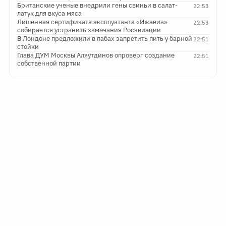
Британские ученые внедрили гены свиньи в салат-
22:53
латук для вкуса мяса
Лишенная сертификата эксплуатанта «Ижавиа»
22:53
собирается устранить замечания Росавиации
В Лондоне предложили в пабах запретить пить у барной
22:51
стойки
Глава ДУМ Москвы Аляутдинов опроверг создание
22:51
собственной партии