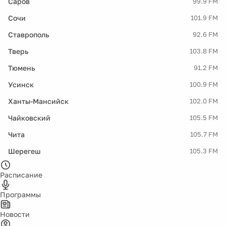
Саров
99.9 FM
Сочи
101.9 FM
Ставрополь
92.6 FM
Тверь
103.8 FM
Тюмень
91.2 FM
Усинск
100.9 FM
Ханты-Мансийск
102.0 FM
Чайковский
105.5 FM
Чита
105.7 FM
Шерегеш
105.3 FM
Расписание
Программы
Новости