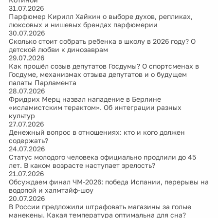
31.07.2026
Парфюмер Кирилл Хайкин о выборе духов, репликах,
люксовых и нишевых брендах парфюмерии
30.07.2026
Сколько стоит собрать ребенка в школу в 2026 году? О
детской любви к динозаврам
29.07.2026
Как прошёл созыв депутатов Госдумы? О спортсменах в
Госдуме, механизмах отзыва депутатов и о будущем
палаты Парламента
28.07.2026
Фридрих Мерц назвал нападение в Берлине
«исламистским терактом». Об интеграции разных
культур
27.07.2026
Денежный вопрос в отношениях: кто и кого должен
содержать?
24.07.2026
Статус молодого человека официально продлили до 45
лет. В каком возрасте наступает зрелость?
21.07.2026
Обсуждаем финал ЧМ-2026: победа Испании, перерывы на
водопой и халмтайф-шоу
20.07.2026
В России предложили штрафовать магазины за голые
манекены. Какая температура оптимальна для сна?