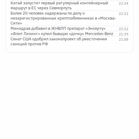
Китай запустит первый регулярный контейнерный
22:34
маршрут в ЕС через Севморпуть
Более 20 человек задержаны по делу о
22:12
незарегистрированных криптообменниках в «Москва-
Сити»
Минздрав добавил в ЖНВЛП препарат «Энхерту»
22:12
«Флит Лизинг» купил бывшую «дочку» Mercedes-Benz
21:39
Сенат США одобрил законопроект об ужесточении
21:08
санкций против РФ