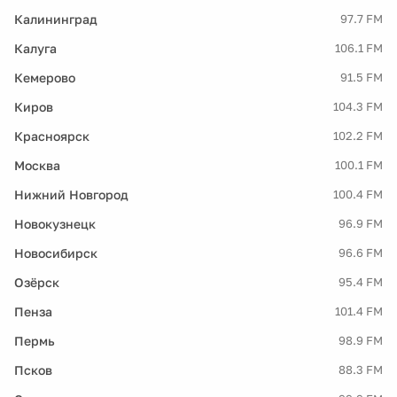
Калининград
97.7 FM
Калуга
106.1 FM
Кемерово
91.5 FM
Киров
104.3 FM
Красноярск
102.2 FM
Москва
100.1 FM
Нижний Новгород
100.4 FM
Новокузнецк
96.9 FM
Новосибирск
96.6 FM
Озёрск
95.4 FM
Пенза
101.4 FM
Пермь
98.9 FM
Псков
88.3 FM