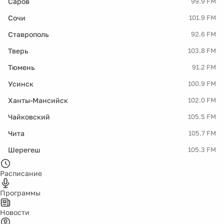
Саров
99.9 FM
Сочи
101.9 FM
Ставрополь
92.6 FM
Тверь
103.8 FM
Тюмень
91.2 FM
Усинск
100.9 FM
Ханты-Мансийск
102.0 FM
Чайковский
105.5 FM
Чита
105.7 FM
Шерегеш
105.3 FM
Расписание
Программы
Новости