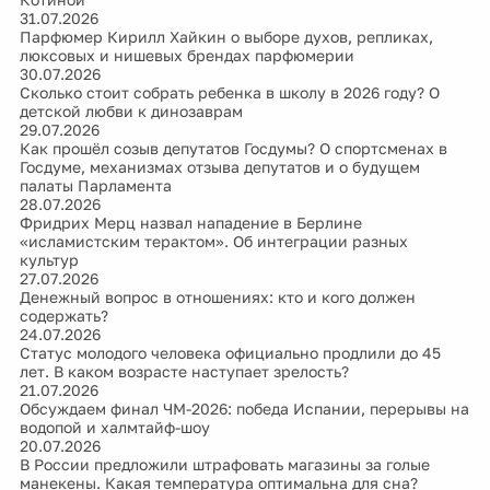
31.07.2026
Парфюмер Кирилл Хайкин о выборе духов, репликах,
люксовых и нишевых брендах парфюмерии
30.07.2026
Сколько стоит собрать ребенка в школу в 2026 году? О
детской любви к динозаврам
29.07.2026
Как прошёл созыв депутатов Госдумы? О спортсменах в
Госдуме, механизмах отзыва депутатов и о будущем
палаты Парламента
28.07.2026
Фридрих Мерц назвал нападение в Берлине
«исламистским терактом». Об интеграции разных
культур
27.07.2026
Денежный вопрос в отношениях: кто и кого должен
содержать?
24.07.2026
Статус молодого человека официально продлили до 45
лет. В каком возрасте наступает зрелость?
21.07.2026
Обсуждаем финал ЧМ-2026: победа Испании, перерывы на
водопой и халмтайф-шоу
20.07.2026
В России предложили штрафовать магазины за голые
манекены. Какая температура оптимальна для сна?